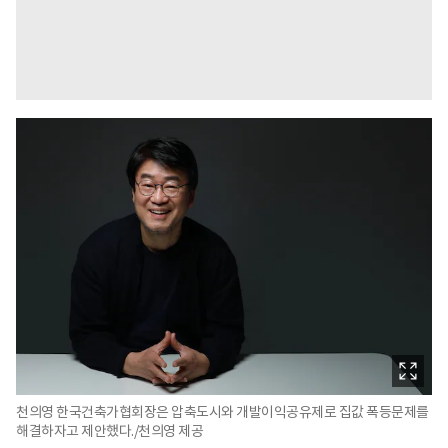
천의영 한국건축가협회장은 압축도시와 개발이익공유제로 집값 폭등문제를
해결하자고 제안했다./천의영 제공