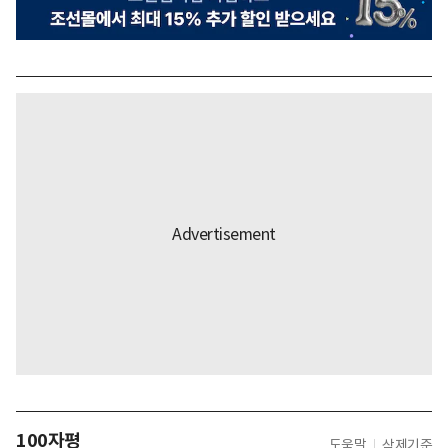
100자평
도움말
삭제기준