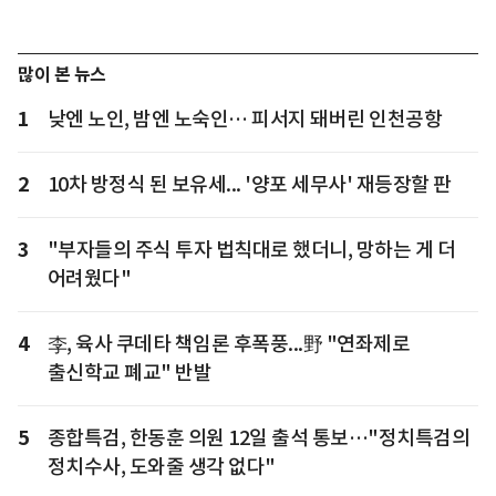
많이 본 뉴스
1
낮엔 노인, 밤엔 노숙인… 피서지 돼버린 인천공항
2
10차 방정식 된 보유세... '양포 세무사' 재등장할 판
3
"부자들의 주식 투자 법칙대로 했더니, 망하는 게 더
어려웠다"
4
李, 육사 쿠데타 책임론 후폭풍...野 "연좌제로
출신학교 폐교" 반발
5
종합특검, 한동훈 의원 12일 출석 통보…"정치특검의
정치수사, 도와줄 생각 없다"