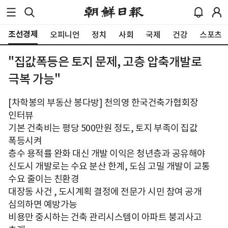
조선경제
오피니언
정치
사회
국제
건강
스포츠
"집값폭등은 토지 문제, 고층 압축개발로
극복 가능"
[차학봉의 부동산 봉다방] 천의영 한국건축가협회장
인터뷰
기본 건축비는 평당 500만원 정도, 토지 부족이 집값
폭등시켜
층수 용적률 완화 대신 개발 이익은 청년층과 공유해야
신도시 개발로는 수요 분산 한계, 도심 고밀 개발이 교통
수요 줄이는 친환경
대장동 사건 , 도시계획 결정에 전문가 시민 참여 공개
심의하면 예방가능
비용만 중시하는 건축 관리시스템이 아파트 붕괴사고