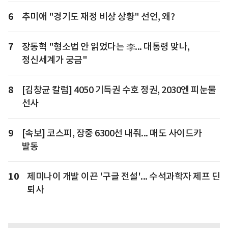
6
추미애 "경기도 재정 비상 상황" 선언, 왜?
7
장동혁 "형소법 안 읽었다는 李... 대통령 맞나,
정신세계가 궁금"
8
[김창균 칼럼] 4050 기득권 수호 정권, 2030엔 피눈물
선사
9
[속보] 코스피, 장중 6300선 내줘... 매도 사이드카
발동
10
제미나이 개발 이끈 '구글 전설'... 수석과학자 제프 딘
퇴사