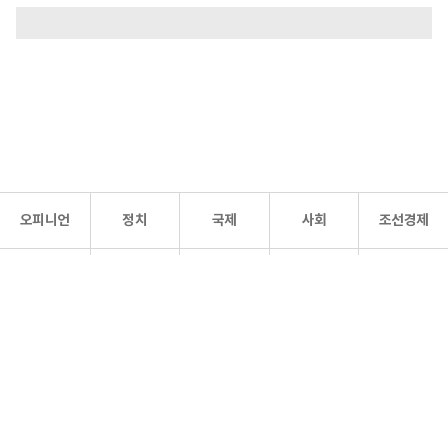
오피니언
정치
국제
사회
조선경제
문화·
조선
스포츠
건강
조선몰
연예
리더스
조선일보 공식 SNS
개인정보처리방침
사이트맵