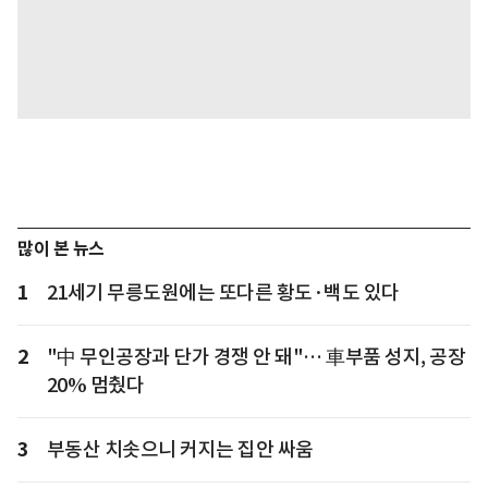
많이 본 뉴스
1
21세기 무릉도원에는 또다른 황도·백도 있다
2
"中 무인공장과 단가 경쟁 안 돼"… 車부품 성지, 공장
20% 멈췄다
3
부동산 치솟으니 커지는 집안 싸움