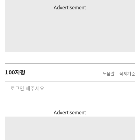
100자평
도움말
삭제기준