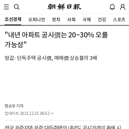
조선경제
오피니언
정치
사회
국제
건강
스포츠
"내년 아파트 공시價는 20~30% 오를
가능성"
땅값·단독주택 공시價, 매매價 상승률의 3배
정순우 기자
업데이트
2021.12.23. 06:52
전국 표준지와 표준 단독주택의 내년도 공시가격이 올해 시