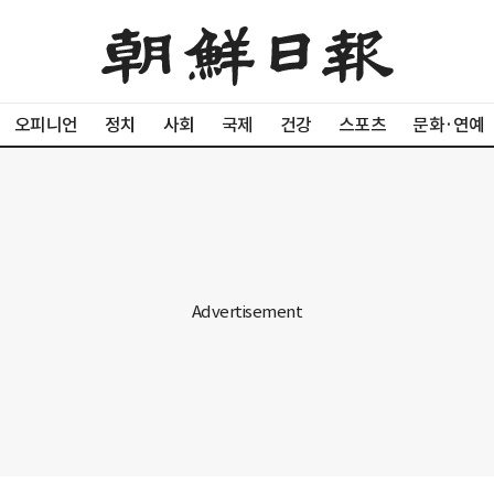
오피니언
정치
사회
국제
건강
스포츠
문화·연예