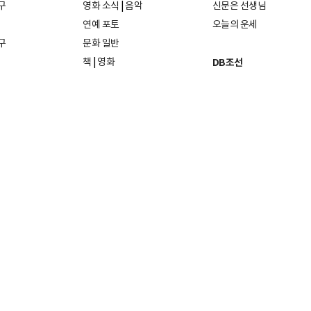
구
영화 소식
|
음악
신문은 선생님
연예 포토
오늘의 운세
구
문화 일반
책
|
영화
DB조선
음악
|
공연
지면 PDF보기
미술·전시
인물검색
포토
종교·학술
사진검색
방송·미디어
뉴스 라이브러리
건축·디자인
뉴스Q
패션·뷰티
뉴스레터
여행
|
음식·맛집
리빙
발행)일자: 2011년 07월 26일
발행인·편집인: 홍준호
및 재배포 금지.