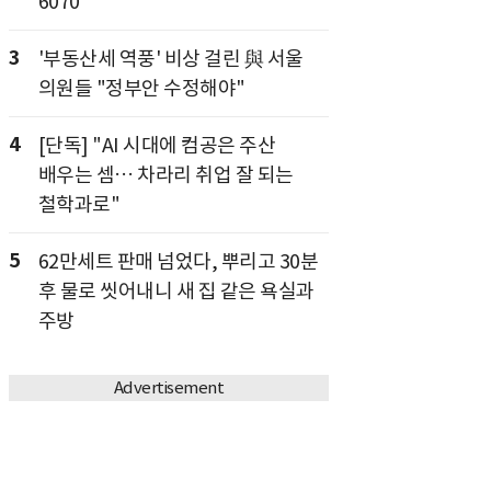
6070
3
'부동산세 역풍' 비상 걸린 與 서울
의원들 "정부안 수정해야"
4
[단독] "AI 시대에 컴공은 주산
배우는 셈… 차라리 취업 잘 되는
철학과로"
5
62만세트 판매 넘었다, 뿌리고 30분
후 물로 씻어내니 새 집 같은 욕실과
주방