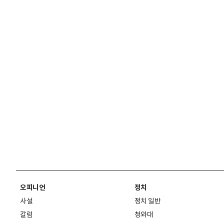
오피니언
정치
사설
정치 일반
칼럼
청와대