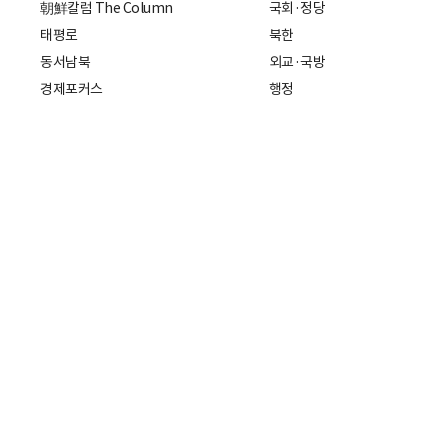
朝鮮칼럼 The Column
국회·정당
태평로
북한
동서남북
외교·국방
경제포커스
행정
만물상
에스프레소
국제
데스크에서
국제 일반
기자의 시각
미국
특파원 칼럼
중국
|
일본
기자수첩
아시아
팔면봉
유럽
ESSAY
중동·아프리카·중남미
전문가 칼럼
해외토픽
주소: 서울특별시 중구 세종대로21길 3
개인정보처리방침
청소년보호정