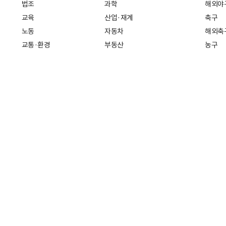
법조
과학
해외야
교육
산업·재계
축구
노동
자동차
해외축
교통·환경
부동산
농구
복지·의료
생활경제
배구
취업
중기·벤처
골프
피플
스타트업 취중잡담
스포츠
부음·인사
경제 일반
아무튼, 주말
머니
건강
전국
증권·금융
조선몰
국제경제
재테크
0 | 대표번호 02)724-5114
인터넷신문등록번호: 서울 아 01718
등록(
책(책임자: 나민수)
Copyright 조선일보 All rights reserved. 무단 전재 