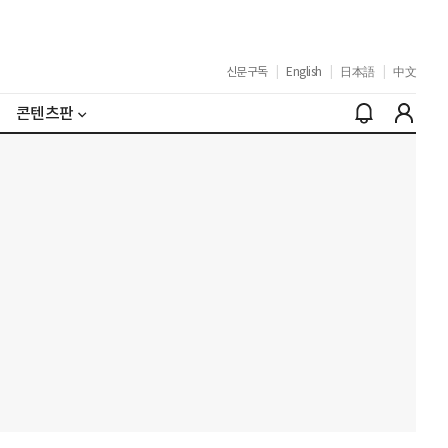
신문구독
|
English
|
日本語
|
中文
콘텐츠판