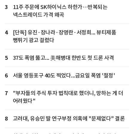
3
11주 주문에 SK하이닉스 하한가…반복되는
넥스트레이드 가격 왜곡
4
[단독] 유진·장나라·장영란·서정희... 뷰티제품
뻥튀기 광고 걸렸다
5
37도 폭염 뚫고... 美해병대 한반도 첫 드론 사격
6
서울 영등포구 40도 찍었다...금요일 폭염 '절정'
7
"부자들의 주식 투자 법칙대로 했더니, 망하는 게 더
어려웠다"
8
고려대, 유승민 딸 연구부정 의혹에 "문제없다" 결론