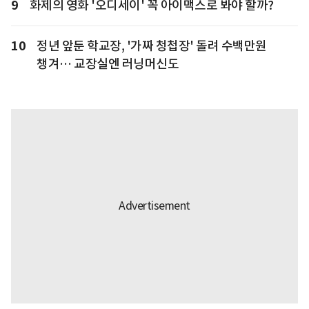
9
화제의 영화 '오디세이' 꼭 아이맥스로 봐야 할까?
10
정년 앞둔 학교장, '가짜 청첩장' 돌려 수백만원
챙겨… 교장실엔 러닝머신도