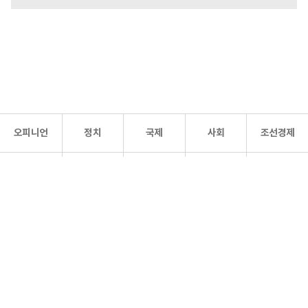
오피니언
정치
국제
사회
조선경제
문화·
조선
스포츠
건강
조선몰
연예
리더스
조선일보 공식 SNS
개인정보처리방침
사이트맵
Copyright 조선일보 All rights reserved. 무단 전재 및 재배포 금지.