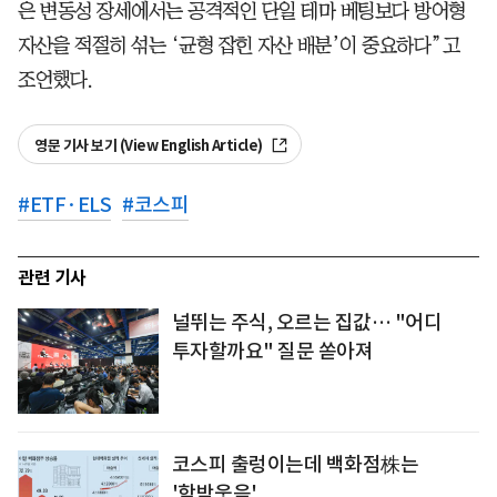
은 변동성 장세에서는 공격적인 단일 테마 베팅보다 방어형
자산을 적절히 섞는 ‘균형 잡힌 자산 배분’이 중요하다”고
조언했다.
영문 기사 보기 (View English Article)
#
ETF·ELS
#
코스피
관련 기사
널뛰는 주식, 오르는 집값… "어디
투자할까요" 질문 쏟아져
코스피 출렁이는데 백화점株는
'함박웃음'