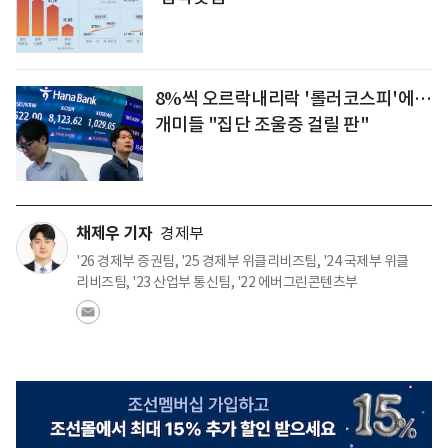
8%씩 오르락내리락 '롤러코스피'에…
개미들 "집단 조울증 걸릴 판"
채제우 기자
경제부
'26 경제부 증권팀, '25 경제부 위클리비즈팀, '24 국제부 위클
리비즈팀, '23 산업부 통신팀, '22 에버그린콘텐츠부