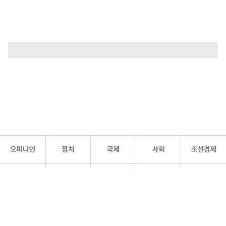
오피니언
정치
국제
사회
조선경제
문화·
조선
스포츠
건강
조선몰
연예
리더스
조선일보 공식 SNS