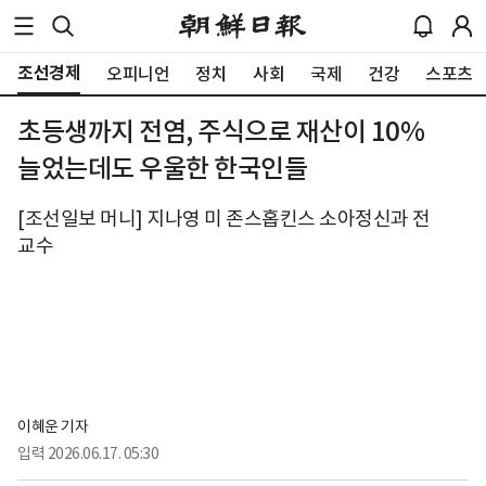
조선경제
오피니언
정치
사회
국제
건강
스포츠
초등생까지 전염, 주식으로 재산이 10%
늘었는데도 우울한 한국인들
[조선일보 머니] 지나영 미 존스홉킨스 소아정신과 전
교수
이혜운 기자
입력
2026.06.17. 05:30