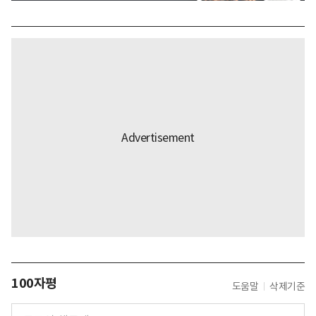
100자평
도움말
삭제기준