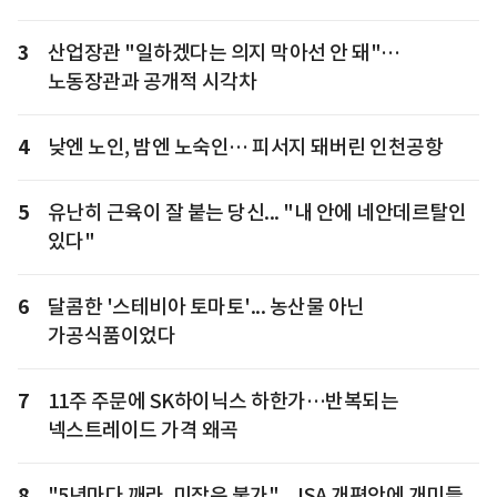
3
산업장관 "일하겠다는 의지 막아선 안 돼"…
노동장관과 공개적 시각차
4
낮엔 노인, 밤엔 노숙인… 피서지 돼버린 인천공항
5
유난히 근육이 잘 붙는 당신... "내 안에 네안데르탈인
있다"
6
달콤한 '스테비아 토마토'... 농산물 아닌
가공식품이었다
7
11주 주문에 SK하이닉스 하한가…반복되는
넥스트레이드 가격 왜곡
8
"5년마다 깨라, 미장은 불가"... ISA 개편안에 개미들