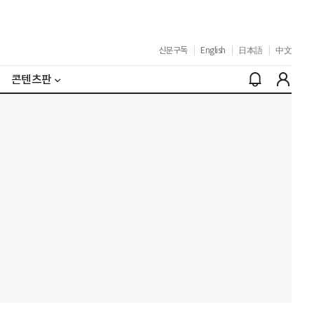
신문구독
|
English
|
日本語
|
中文
콘텐츠판