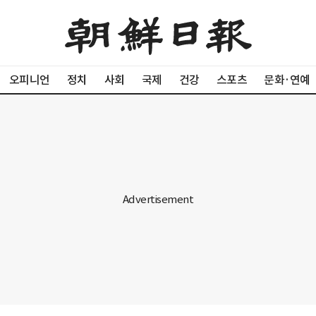
오피니언
정치
사회
국제
건강
스포츠
문화·연예