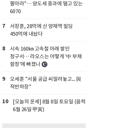
팔아라"… 양도세 중과에 떨고 있는
6070
7
서장훈, 28억에 산 양재역 빌딩
450억에 내놨다
8
시속 160㎞ 고속철 아래 쌓인
청구서… 라오스는 어떻게 '中 부채
함정'에 빠졌나
9
오세훈 "서울 공급 씨말려놓고... 與
적반하장"
10
[오늘의 운세] 8월 8일 토요일 (음력
6월 26일 甲寅)