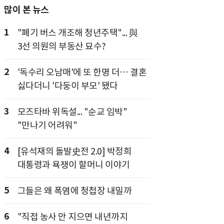
많이 본 뉴스
1
"폐기 버스 개조해 청년주택"... 與
3선 의원의 부동산 묘수?
2
'독수리 오남매'에 또 한명 더… 결혼
싫다더니 '다둥이 부모' 됐다
3
모즈타바 위독설... "순교 임박"
"만나기 어려워"
4
[유석재의 돌발史전 2.0] 박정희
대통령과 욕쟁이 할머니 이야기
5
그들은 왜 폭염에 청첩장 내밀까
6
"직접 농사 안 지으면 내년까지