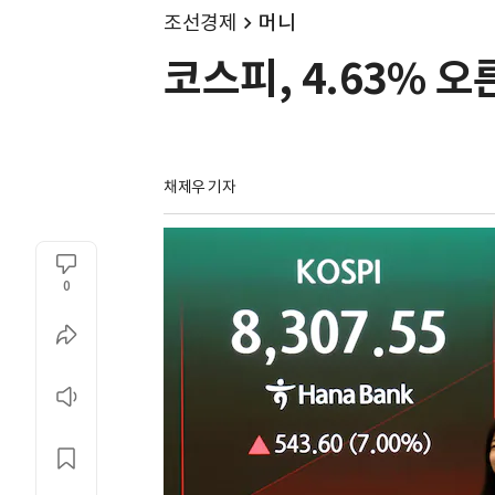
조선경제
머니
코스피, 4.63% 오른
채제우 기자
0