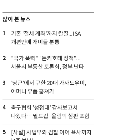
많이 본 뉴스
1
기존 '절세 계좌'까지 칼질... ISA
개편안에 개미들 분통
2
"국가 폭력" "돈키호테 정책"...
서울시 부동산 토론회, 정부 난타
3
'당근'에서 구한 20대 가사도우미,
어머니 유품 훔쳐가
4
축구협회 '성접대' 감사보고서
나왔다… 월드컵·올림픽 심판 포함
5
[사설] 사법부와 검찰 이어 육사까지