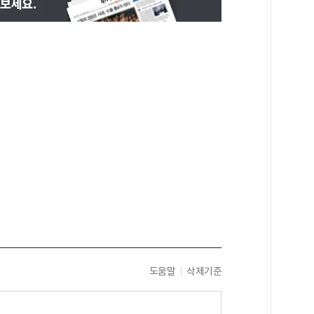
도움말
삭제기준