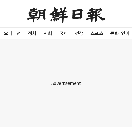
오피니언
정치
사회
국제
건강
스포츠
문화·연예