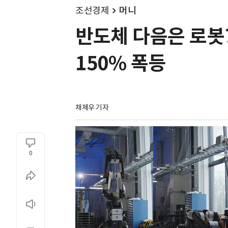
조선경제
머니
반도체 다음은 로봇?
150% 폭등
채제우 기자
0