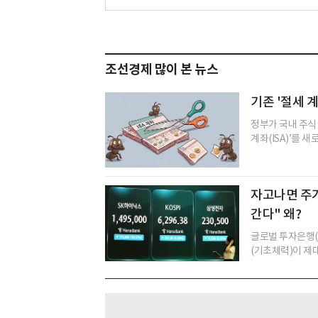
조선경제 많이 본 뉴스
기존 '절세 계
정부가 국내 주식
계좌(ISA)’를 
자고나면 주가
간다" 왜?
글로벌 투자은행(
(기초체력)이 제대