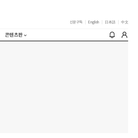
신문구독
|
English
|
日本語
|
中文
콘텐츠판