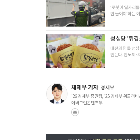
‘로봇이 일자리를
번 들어야 하는 이
성심당 '튀김소
대전의 명물 성심
만든다. 반도체·자
채제우 기자
경제부
'26 경제부 증권팀, '25 경제부 위클리비즈
에버그린콘텐츠부