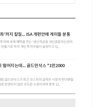
좌'까지 칼질... ISA 개편안에 개미들 분통
 투자에 세제 혜택을 주는 ‘생산적금융 개인종합자산관리
새로 만들기로 하자 개인 투자자들이 술렁이고 있...
 떨어지는데... 골드만삭스 "1만2000
IB) 골드만삭스가 최근 코스피의 급락은 시장의 펀더멘털
로 반영되지 않은 과도한 수준이라며 향후 12...