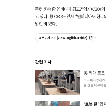
특히 젠슨 황 엔비디아 최고경영자(CEO)의
고 있다. 황 CEO는 앞서 “엔비디아도 한
밝힌 바 있다.
영문 기사 보기 (View English Article)
관련 기사
美 최대 로봇
미국 매사추세츠주
돌 건물. 내부에 들
'로봇 팔' 