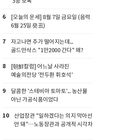
'3종 보복'
6
[오늘의 운세] 8월 7일 금요일 (음력
6월 25일 癸丑)
7
자고나면 주가 떨어지는데...
골드만삭스 "1만2000 간다" 왜?
8
[朝鮮칼럼] 어느날 사라진
예술의전당 '전두환 휘호석'
9
달콤한 '스테비아 토마토'... 농산물
아닌 가공식품이었다
10
산업장관 "일하겠다는 의지 막아선
안 돼"…노동장관과 공개적 시각차