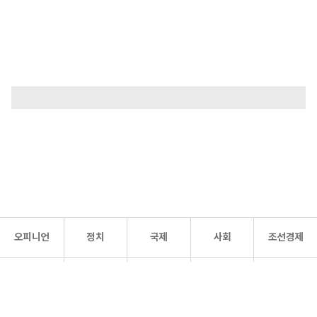
오피니언
정치
국제
사회
조선경제
문화·
조선
스포츠
건강
조선몰
연예
리더스