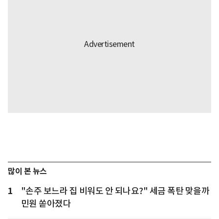
많이 본 뉴스
1
"손주 보느라 집 비워도 안 되나요?" 세금 폭탄 맞을까
민원 쏟아졌다