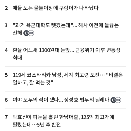
2
애들 노는 물놀이장에 구렁이가 나타났다
3
"과거 육군대학도 뺏겼는데"... 해사 이전에 들끓는
진해
4
환율 어느새 1300원대 눈앞... 금융위기 이후 변동성
최대
5
119세 코스타리카 남성, 세계 최고령 도전… "비결은
일하고, 잘 먹는 것"
6
여야 모두의 적이 됐다... 정성호 법무의 딜레마
7
박효신이 피눈물 흘린 한남더힐, 125억 최고가에
팔렸는데…5년 후 반전