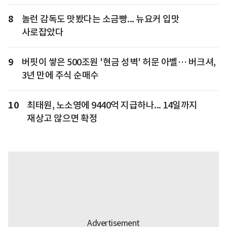
8
놀런 감독도 맛봤다는 소금빵... 뉴요커 입맛
사로잡았다
9
버핏이 쌓은 500조원 '현금 성벽' 허문 아벨… 버크셔,
3년 만에 주식 순매수
10
최태원, 노소영에 9440억 지급하나... 14일까지
재상고 않으면 확정