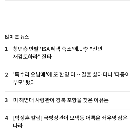
많이 본 뉴스
1
청년층 반발 'ISA 혜택 축소'에... 李 "전면
재검토하라" 질타
2
'독수리 오남매'에 또 한명 더… 결혼 싫다더니 '다둥이
부모' 됐다
3
미 해병대 사령관이 경북 포항을 찾은 이유는
4
[박정훈 칼럼] 국방장관이 모택동 어록을 좌우명 삼은
나라