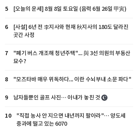
5
[오늘의 운세] 8월 8일 토요일 (음력 6월 26일 甲寅)
6
[사설] 6년 전 李지사와 현재 秋지사의 180도 달라진
곳간 사정
7
"폐기 버스 개조해 청년주택"... 與 3선 의원의 부동산
묘수?
8
"모즈타바 매우 위독하다... 이란 수뇌부내 소문 파다"
9
남자들뿐인 골프 사진… 아내가 놓친 것
10
"직접 농사 안 지으면 내년까지 팔아라"… 양도세
중과에 떨고 있는 6070