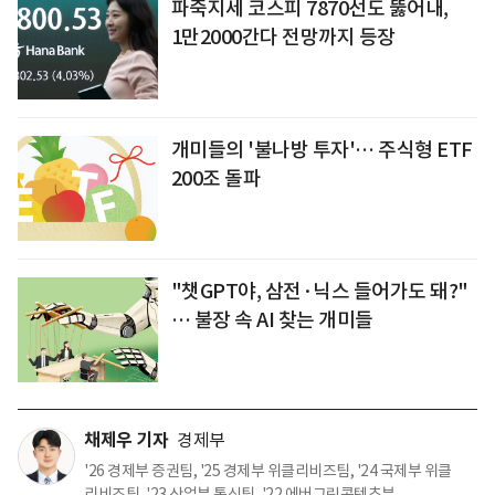
파죽지세 코스피 7870선도 뚫어내,
1만2000간다 전망까지 등장
개미들의 '불나방 투자'… 주식형 ETF
200조 돌파
"챗GPT야, 삼전·닉스 들어가도 돼?"
… 불장 속 AI 찾는 개미들
채제우 기자
경제부
'26 경제부 증권팀, '25 경제부 위클리비즈팀, '24 국제부 위클
리비즈팀, '23 산업부 통신팀, '22 에버그린콘텐츠부