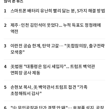
많이 본 뉴스
1
스마트폰 배터리 유난히 빨리 닳는 분, 5가지 해결 방법
2
제주·인천 김민석이 웃었다... 누적 득표도 정청래에
역전
3
이란전 공습 한계, 탄약 고갈… "美합참의장, 출구전략
모색중"
4
美법원 "대통령은 임시 세입자"... 트럼프 백악관
연회장 공사 제동
5
손현보 목사, 美 백악관서 트럼프 접견 "가족
초청해줘서 감사"
6
"中 무인공장과 단가 경쟁 안 돼"… 車부품 성지, 공장