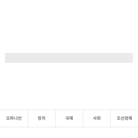
오피니언
정치
국제
사회
조선경제
문화·
조선
스포츠
건강
조선몰