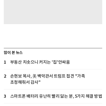
많이 본 뉴스
1
부동산 치솟으니 커지는 '집'안싸움
2
손현보 목사, 美 백악관서 트럼프 접견 "가족
초청해줘서 감사"
3
스마트폰 배터리 유난히 빨리 닳는 분, 5가지 해결 방법