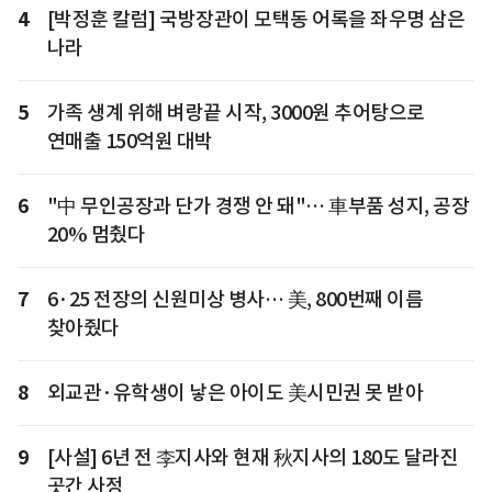
4
[박정훈 칼럼] 국방장관이 모택동 어록을 좌우명 삼은
나라
5
가족 생계 위해 벼랑끝 시작, 3000원 추어탕으로
연매출 150억원 대박
6
"中 무인공장과 단가 경쟁 안 돼"… 車부품 성지, 공장
20% 멈췄다
7
6·25 전장의 신원미상 병사… 美, 800번째 이름
찾아줬다
8
외교관·유학생이 낳은 아이도 美시민권 못 받아
9
[사설] 6년 전 李지사와 현재 秋지사의 180도 달라진
곳간 사정