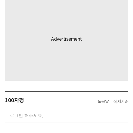
100자평
도움말
삭제기준