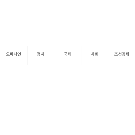
오피니언
정치
국제
사회
조선경제
문화·
조선
스포츠
건강
조선몰
연예
리더스
조선일보 공식 SNS
개인정보처리방침
사이트맵
Copyright 조선일보 All rights reserved. 무단 전재 및 재배포 금지.