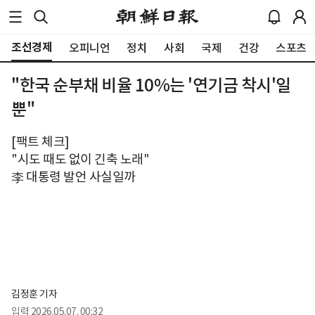
조선경제
오피니언
정치
사회
국제
건강
스포츠
"한국 순부채 비율 10%는 '연기금 착시'일
뿐"
[팩트 체크]
"시도 때도 없이 긴축 노래"
李 대통령 발언 사실일까
김정훈 기자
입력
2026.05.07. 00:32