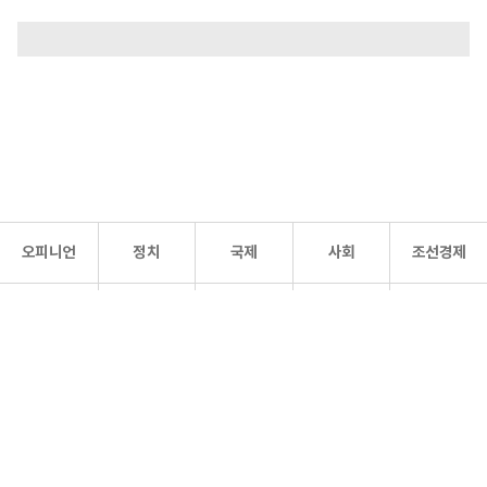
오피니언
정치
국제
사회
조선경제
문화·
조선
스포츠
건강
조선몰
연예
리더스
조선일보 공식 SNS
개인정보처리방침
사이트맵