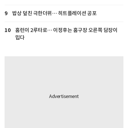
9
밥상 덮친 극한더위… 히트플레이션 공포
10
홈런이 2루타로… 이정후는 홈구장 오른쪽 담장이
밉다