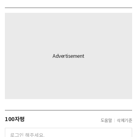
100자평
도움말
삭제기준