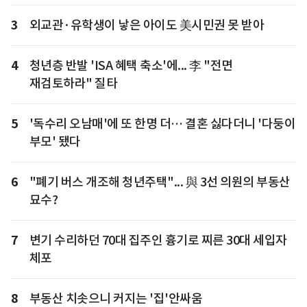
3
외교관·유학생이 낳은 아이도 美시민권 못 받아
4
청년층 반발 'ISA 혜택 축소'에... 李 "전면
재검토하라" 질타
5
'독수리 오남매'에 또 한명 더… 결혼 싫다더니 '다둥이
부모' 됐다
6
"폐기 버스 개조해 청년주택"... 與 3선 의원의 부동산
묘수?
7
변기 수리하던 70대 집주인 흉기로 찌른 30대 세입자
체포
8
부동산 치솟으니 커지는 '집'안싸움