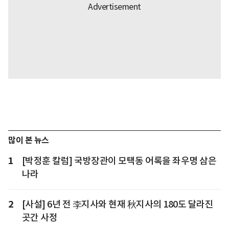
많이 본 뉴스
1
[박정훈 칼럼] 국방장관이 모택동 어록을 좌우명 삼은
나라
2
[사설] 6년 전 李지사와 현재 秋지사의 180도 달라진
곳간 사정