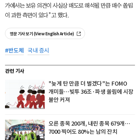
가에서는 보유 의견이 사실상 매도로 해석될 만큼 매수 쏠림
이 과한 측면이 있다”고 했다.
영문 기사 보기 (View English Article)
#
반도체
국내 증시
관련 기사
"늦게 탄 만큼 더 벌겠다"는 FOMO
개미들…빚투 36조·파생 쏠림에 시장
불안 커져
오른 종목 200개, 내린 종목 679개…
7000 찍어도 80%는 남의 잔치