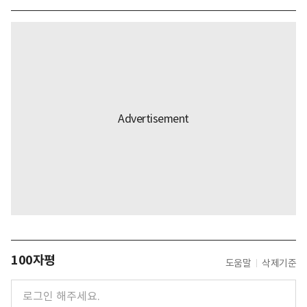
100자평
도움말
삭제기준