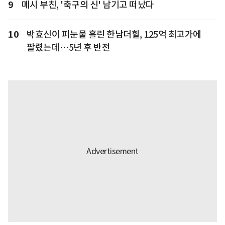
9
메시 부친, '축구의 신' 남기고 떠났다
10
박효신이 피눈물 흘린 한남더힐, 125억 최고가에
팔렸는데…5년 후 반전