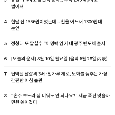
벌어져
4
한달 전 1556원이었는데... 환율 어느새 1300원대
눈앞
5
정청래 또 말실수 "이명박 임기 내 광주 반도체 출시"
6
[오늘의 운세] 8월 10일 월요일 (음력 6월 28일 丙辰)
7
단백질 달걀의 3배·밀가루 제로, 노화를 늦추는 가장
간편한 아침 습관
8
"손주 보느라 집 비워도 안 되나요?" 세금 폭탄 맞을까
민원 쏟아졌다