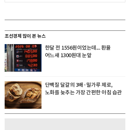
조선경제 많이 본 뉴스
한달 전 1556원이었는데... 환율
어느새 1300원대 눈앞
단백질 달걀의 3배·밀가루 제로,
노화를 늦추는 가장 간편한 아침 습관