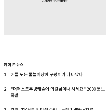
많이 본 뉴스
1
애들 노는 물놀이장에 구렁이가 나타났다
2
"더퍼스트무빙캐슬에 의원님이나 사세요" 2030 분노
폭발
3
강원·TK서도 김민석 승리... 누적 1.45%p차로