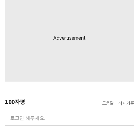
100자평
도움말
삭제기준