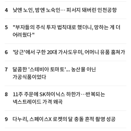
4
낮엔 노인, 밤엔 노숙인… 피서지 돼버린 인천공항
5
"부자들의 주식 투자 법칙대로 했더니, 망하는 게 더
어려웠다"
6
'당근'에서 구한 20대 가사도우미, 어머니 유품 훔쳐가
7
달콤한 '스테비아 토마토'... 농산물 아닌
가공식품이었다
8
11주 주문에 SK하이닉스 하한가…반복되는
넥스트레이드 가격 왜곡
9
다누리, 스페이스X 로켓의 달 충돌 흔적 촬영 성공