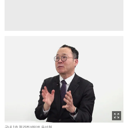
국내 1호 정리컨설턴트 윤선현