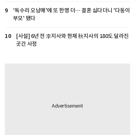
9
'독수리 오남매'에 또 한명 더… 결혼 싫다더니 '다둥이
부모' 됐다
10
[사설] 6년 전 李지사와 현재 秋지사의 180도 달라진
곳간 사정