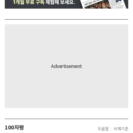
100자평
도움말
삭제기준