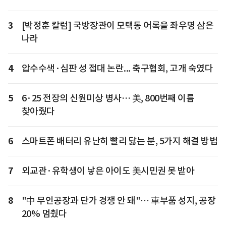
3
[박정훈 칼럼] 국방장관이 모택동 어록을 좌우명 삼은
나라
4
압수수색·심판 성 접대 논란... 축구협회, 고개 숙였다
5
6·25 전장의 신원미상 병사… 美, 800번째 이름
찾아줬다
6
스마트폰 배터리 유난히 빨리 닳는 분, 5가지 해결 방법
7
외교관·유학생이 낳은 아이도 美시민권 못 받아
8
"中 무인공장과 단가 경쟁 안 돼"… 車부품 성지, 공장
20% 멈췄다