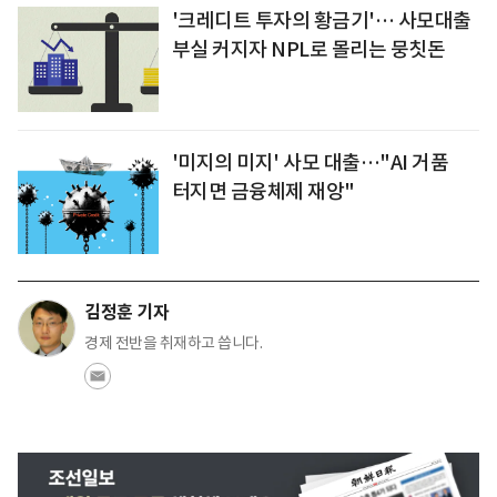
'크레디트 투자의 황금기'… 사모대출
부실 커지자 NPL로 몰리는 뭉칫돈
'미지의 미지' 사모 대출…"AI 거품
터지면 금융체제 재앙"
김정훈 기자
경제 전반을 취재하고 씁니다.