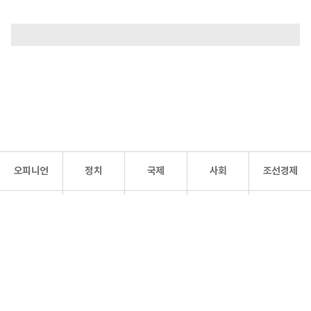
오피니언
정치
국제
사회
조선경제
문화·
조선
스포츠
건강
조선몰
연예
리더스
조선일보 공식 SNS