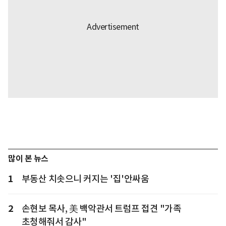
많이 본 뉴스
1
부동산 치솟으니 커지는 '집'안싸움
2
손현보 목사, 美 백악관서 트럼프 접견 "가족
초청해줘서 감사"