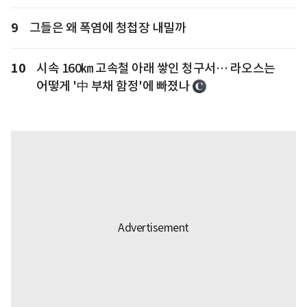
9
그들은 왜 폭염에 청첩장 내밀까
10
시속 160㎞ 고속철 아래 쌓인 청구서… 라오스는
어떻게 '中 부채 함정'에 빠졌나