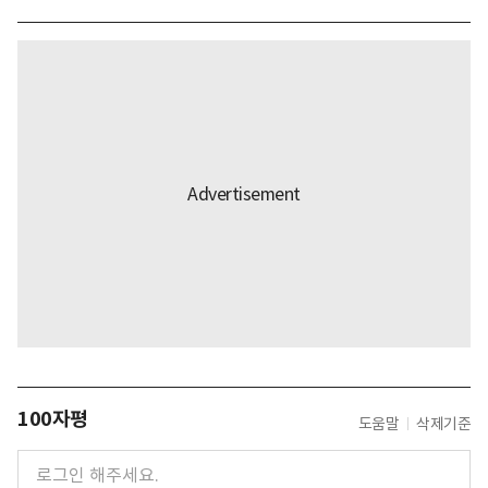
100자평
도움말
삭제기준