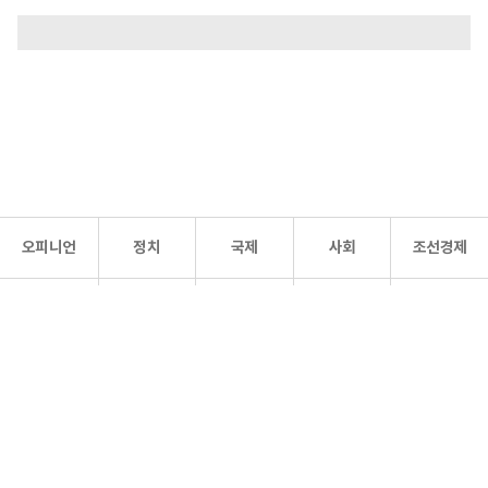
오피니언
정치
국제
사회
조선경제
문화·
조선
스포츠
건강
조선몰
연예
리더스
조선일보 공식 SNS
개인정보처리방침
사이트맵