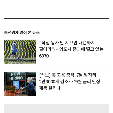
조선경제 많이 본 뉴스
"직접 농사 안 지으면 내년까지
팔아라"… 양도세 중과에 떨고 있는
6070
[속보] 美 고용 충격, 7월 일자리
2만3000개 감소… '9월 금리 인상'
제동 걸리나