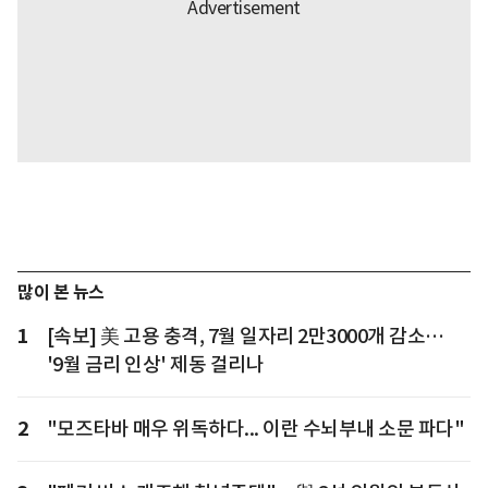
많이 본 뉴스
1
[속보] 美 고용 충격, 7월 일자리 2만3000개 감소…
'9월 금리 인상' 제동 걸리나
2
"모즈타바 매우 위독하다... 이란 수뇌부내 소문 파다"