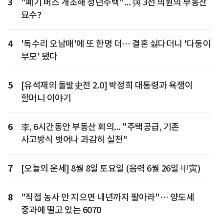
3
"폐기 버스 개조해 청년주택"... 與 3선 의원의 부동산
묘수?
4
'독수리 오남매'에 또 한명 더… 결혼 싫다더니 '다둥이
부모' 됐다
5
[유석재의 돌발史전 2.0] 박정희 대통령과 욕쟁이
할머니 이야기
6
李, 6시간동안 부동산 회의... "주택공급, 기존
사고방식 벗어나 과감히 실천"
7
[오늘의 운세] 8월 8일 토요일 (음력 6월 26일 甲寅)
8
"직접 농사 안 지으면 내년까지 팔아라"… 양도세
중과에 떨고 있는 6070