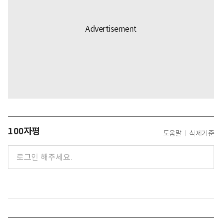
100자평
도움말
삭제기준