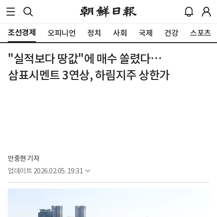
조선경제
오피니언
정치
사회
국제
건강
스포츠
"실적보다 땅값"에 매수 쏠렸다…
삼표시멘트 3연상, 하림지주 상한가
안중현 기자
업데이트
2026.02.05. 19:31