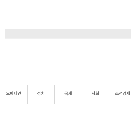
오피니언
정치
국제
사회
조선경제
문화·
조선
스포츠
건강
조선몰
연예
리더스
조선일보 공식 SNS