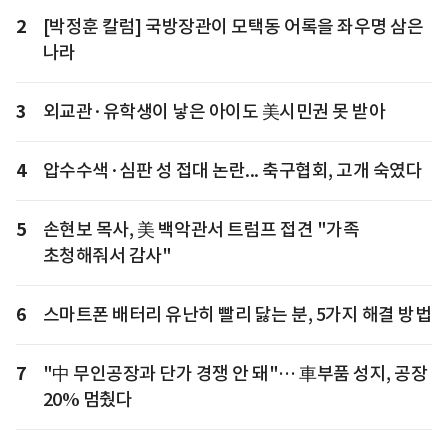
2
[박정훈 칼럼] 국방장관이 모택동 어록을 좌우명 삼은
나라
3
외교관·유학생이 낳은 아이도 美시민권 못 받아
4
압수수색·심판 성 접대 논란... 축구협회, 고개 숙였다
5
손현보 목사, 美 백악관서 트럼프 접견 "가족
초청해줘서 감사"
6
스마트폰 배터리 유난히 빨리 닳는 분, 5가지 해결 방법
7
"中 무인공장과 단가 경쟁 안 돼"… 車부품 성지, 공장
20% 멈췄다