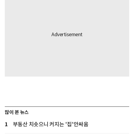
많이 본 뉴스
1
부동산 치솟으니 커지는 '집'안싸움