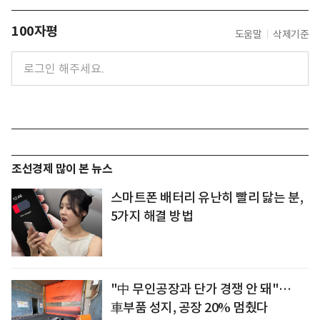
100자평
도움말
삭제기준
조선경제 많이 본 뉴스
스마트폰 배터리 유난히 빨리 닳는 분,
5가지 해결 방법
"中 무인공장과 단가 경쟁 안 돼"…
車부품 성지, 공장 20% 멈췄다