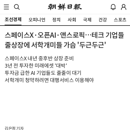
조선경제
오피니언
정치
사회
국제
건강
스포츠
스페이스X·오픈AI·앤스로픽…테크 기업들
줄상장에 서학개미들 가슴 '두근두근'
스페이스X 내년 중후반 상장 준비
3년 전 투자한 미래에셋 '대박'
투자금 급한 AI 기업들도 줄줄이 대기
서학개미 청약하려면 대행서비스 이용해야
김은정 기자