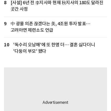
8
[사설] 6년 전 李지사와 현재 秋지사의 180도 달라진
곳간 사정
9
中 광물 의존 끊겠다는 美, 4조원 투자 발표…
고려아연 제련소도 언급
10
'독수리 오남매'에 또 한명 더… 결혼 싫다더니
'다둥이 부모' 됐다