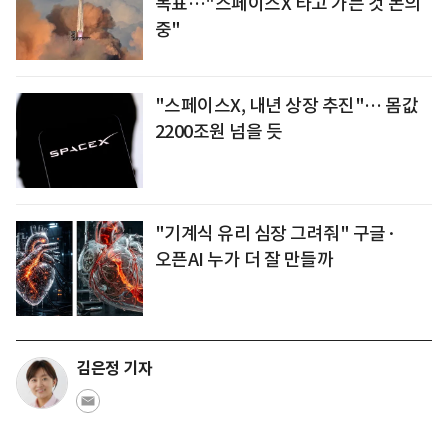
목표…"스페이스X 타고 가는 것 논의
중"
"스페이스X, 내년 상장 추진"… 몸값
2200조원 넘을 듯
"기계식 유리 심장 그려줘" 구글·
오픈AI 누가 더 잘 만들까
김은정 기자