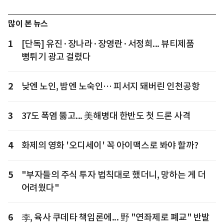
많이 본 뉴스
1
[단독] 유진·장나라·장영란·서정희... 뷰티제품
뻥튀기 광고 걸렸다
2
낮엔 노인, 밤엔 노숙인… 피서지 돼버린 인천공항
3
37도 폭염 뚫고... 美해병대 한반도 첫 드론 사격
4
화제의 영화 '오디세이' 꼭 아이맥스로 봐야 할까?
5
"부자들의 주식 투자 법칙대로 했더니, 망하는 게 더
어려웠다"
6
李, 육사 쿠데타 책임론에... 野 "연좌제로 폐교" 반발