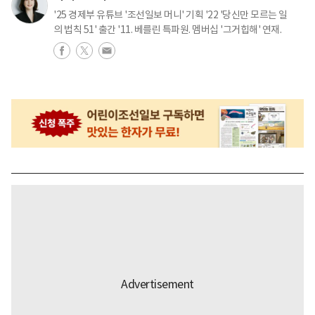
'25 경제부 유튜브 '조선일보 머니' 기획 '22 '당신만 모르는 일
의 법칙 51' 출간 '11. 베를린 특파원. 멤버십 '그거힙해' 연재.