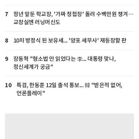
7
정년 앞둔 학교장, '가짜 청첩장' 돌려 수백만원 챙겨…
교장실엔 러닝머신도
8
10차 방정식 된 보유세... '양포 세무사' 재등장할 판
9
장동혁 "형소법 안 읽었다는 李... 대통령 맞나,
정신세계가 궁금"
10
특검, 한동훈 12일 출석 통보... 韓 "받은적 없어,
언론플레이"