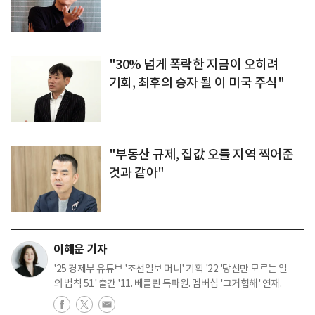
"30% 넘게 폭락한 지금이 오히려
기회, 최후의 승자 될 이 미국 주식"
"부동산 규제, 집값 오를 지역 찍어준
것과 같아"
이혜운 기자
'25 경제부 유튜브 '조선일보 머니' 기획 '22 '당신만 모르는 일
의 법칙 51' 출간 '11. 베를린 특파원. 멤버십 '그거힙해' 연재.