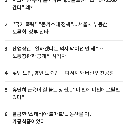
1
자고나면 주가 떨어지는데... 골드만삭스 "1만2000
간다" 왜?
2
"국가 폭력" "돈키호테 정책"... 서울시 부동산
토론회, 정부 난타
3
산업장관 "일하겠다는 의지 막아선 안 돼"…
노동장관과 공개적 시각차
4
낮엔 노인, 밤엔 노숙인… 피서지 돼버린 인천공항
5
유난히 근육이 잘 붙는 당신... "내 안에 네안데르탈인
있다"
6
달콤한 '스테비아 토마토'... 농산물 아닌
가공식품이었다