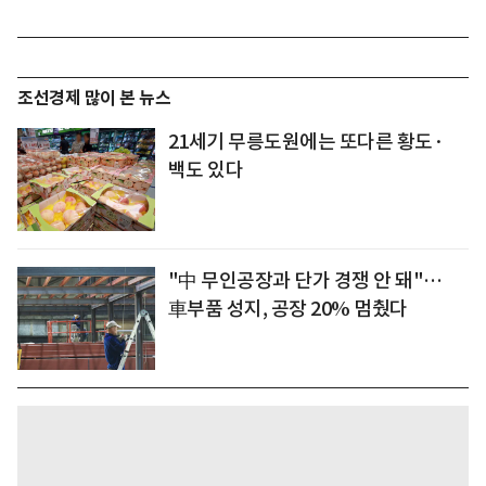
조선경제 많이 본 뉴스
21세기 무릉도원에는 또다른 황도·
백도 있다
"中 무인공장과 단가 경쟁 안 돼"…
車부품 성지, 공장 20% 멈췄다