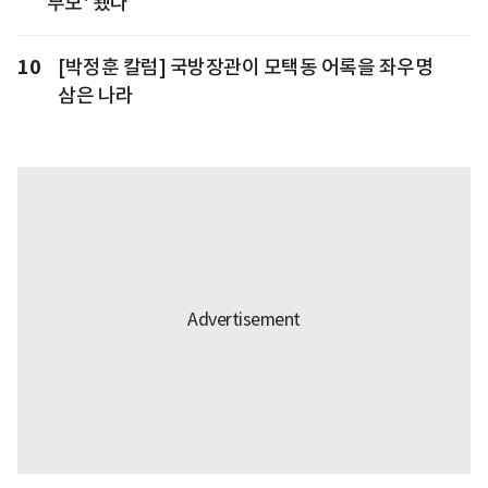
부모' 됐다
10
[박정훈 칼럼] 국방장관이 모택동 어록을 좌우명
삼은 나라