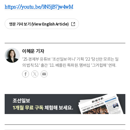
https://youtu.be/9N5jB7jw4wM
영문 기사 보기 (View English Article)
이혜운 기자
'25 경제부 유튜브 '조선일보 머니' 기획 '22 '당신만 모르는 일
의 법칙 51' 출간 '11. 베를린 특파원. 멤버십 '그거힙해' 연재.