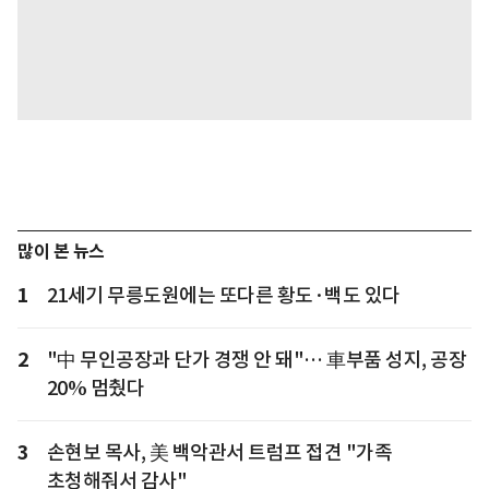
많이 본 뉴스
1
21세기 무릉도원에는 또다른 황도·백도 있다
2
"中 무인공장과 단가 경쟁 안 돼"… 車부품 성지, 공장
20% 멈췄다
3
손현보 목사, 美 백악관서 트럼프 접견 "가족
초청해줘서 감사"