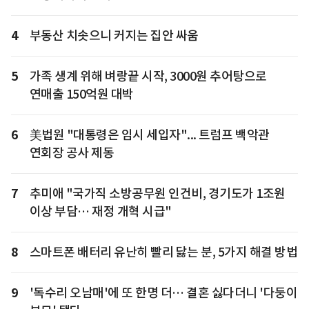
4
부동산 치솟으니 커지는 집안 싸움
5
가족 생계 위해 벼랑끝 시작, 3000원 추어탕으로
연매출 150억원 대박
6
美법원 "대통령은 임시 세입자"... 트럼프 백악관
연회장 공사 제동
7
추미애 "국가직 소방공무원 인건비, 경기도가 1조원
이상 부담… 재정 개혁 시급"
8
스마트폰 배터리 유난히 빨리 닳는 분, 5가지 해결 방법
9
'독수리 오남매'에 또 한명 더… 결혼 싫다더니 '다둥이