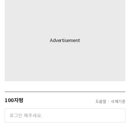
100자평
도움말
삭제기준