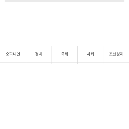
오피니언
정치
국제
사회
조선경제
문화·
조선
스포츠
건강
조선몰
연예
리더스
조선일보 공식 SNS
개인정보처리방침
사이트맵
Copyright 조선일보 All rights reserved. 무단 전재 및 재배포 금지.