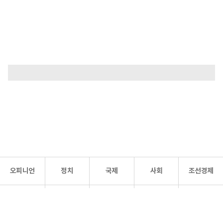
오피니언
정치
국제
사회
조선경제
문화·
조선
스포츠
건강
조선몰
연예
리더스