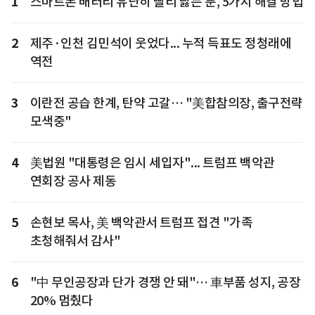
1
스마트폰 배터리 유난히 빨리 닳는 분, 5가지 해결 방법
2
제주·인천 김민석이 웃었다... 누적 득표도 정청래에
역전
3
이란전 공습 한계, 탄약 고갈… "美합참의장, 출구전략
모색중"
4
美법원 "대통령은 임시 세입자"... 트럼프 백악관
연회장 공사 제동
5
손현보 목사, 美 백악관서 트럼프 접견 "가족
초청해줘서 감사"
6
"中 무인공장과 단가 경쟁 안 돼"… 車부품 성지, 공장
20% 멈췄다