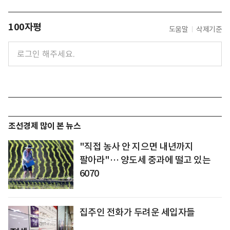
100자평
도움말
삭제기준
조선경제 많이 본 뉴스
"직접 농사 안 지으면 내년까지
팔아라"… 양도세 중과에 떨고 있는
6070
집주인 전화가 두려운 세입자들