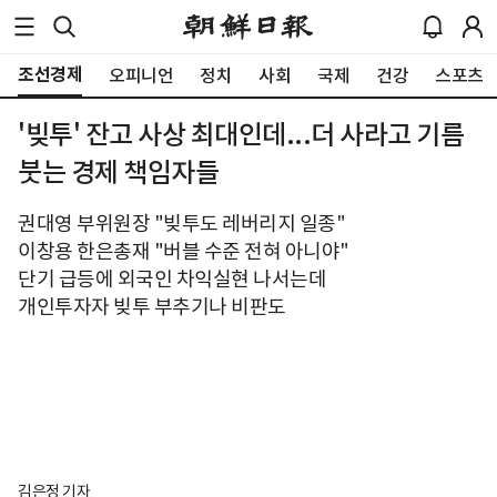
조선경제
오피니언
정치
사회
국제
건강
스포츠
'빚투' 잔고 사상 최대인데...더 사라고 기름
붓는 경제 책임자들
권대영 부위원장 "빚투도 레버리지 일종"
이창용 한은총재 "버블 수준 전혀 아니야"
단기 급등에 외국인 차익실현 나서는데
개인투자자 빚투 부추기나 비판도
김은정 기자