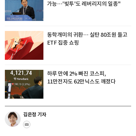
가능…'빚투'도 레버리지의 일종"
동학개미의 귀환… 실탄 80조원 들고
ETF 집중 쇼핑
하루 만에 2% 빠진 코스피,
11만전자도 62만닉스도 깨졌다
김은정 기자