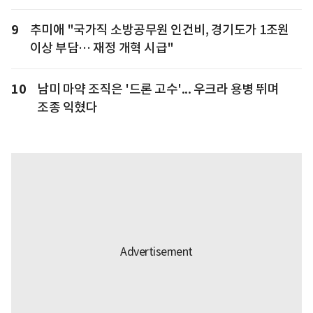
9
추미애 "국가직 소방공무원 인건비, 경기도가 1조원
이상 부담… 재정 개혁 시급"
10
남미 마약 조직은 '드론 고수'... 우크라 용병 뛰며
조종 익혔다