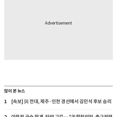
많이 본 뉴스
1
[속보] 與 전대, 제주·인천 경선에서 김민석 후보 승리
2
이란전 공습 한계, 탄약 고갈… "美합참의장, 출구전략