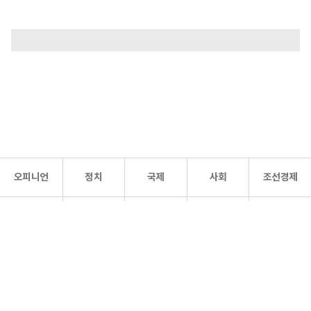
오피니언
정치
국제
사회
조선경제
문화·
조선
스포츠
건강
조선몰
연예
리더스
조선일보 공식 SNS