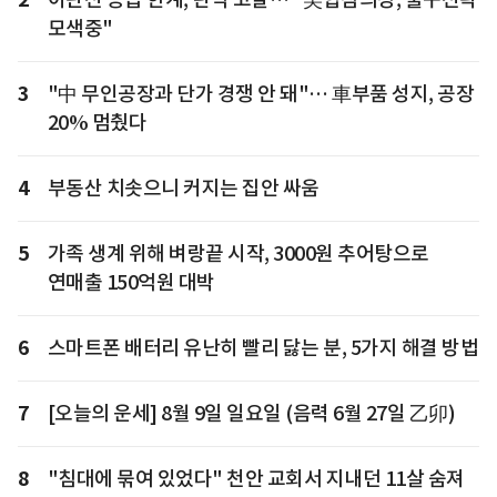
모색중"
3
"中 무인공장과 단가 경쟁 안 돼"… 車부품 성지, 공장
20% 멈췄다
4
부동산 치솟으니 커지는 집안 싸움
5
가족 생계 위해 벼랑끝 시작, 3000원 추어탕으로
연매출 150억원 대박
6
스마트폰 배터리 유난히 빨리 닳는 분, 5가지 해결 방법
7
[오늘의 운세] 8월 9일 일요일 (음력 6월 27일 乙卯)
8
"침대에 묶여 있었다" 천안 교회서 지내던 11살 숨져