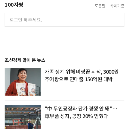
100자평
도움말
삭제기준
조선경제 많이 본 뉴스
가족 생계 위해 벼랑끝 시작, 3000원
추어탕으로 연매출 150억원 대박
"中 무인공장과 단가 경쟁 안 돼"…
車부품 성지, 공장 20% 멈췄다