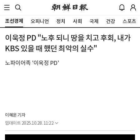
조선경제
오피니언
정치
사회
국제
건강
스포츠
이욱정 PD "노후 되니 땅을 치고 후회, 내가
KBS 있을 때 했던 최악의 실수"
노파이어족 '이욱정 PD'
이혜운 기자
업데이트
2025.10.28. 11:22