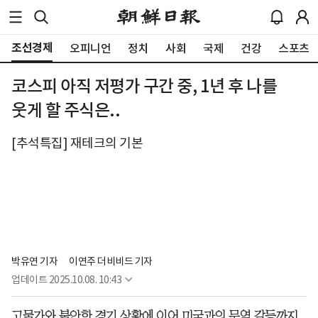
조선경제
오피니언
정치
사회
국제
건강
스포츠
코스피 아직 저평가 구간 중, 1년 후 나를
웃게 할 주식은..
[추석특집] 재테크의 기본
박유연 기자
이연주 더비비드 기자
업데이트
2025.10.08. 10:43
고물가와 불안한 경기 상황에 이어 미국과의 무역 갈등까지