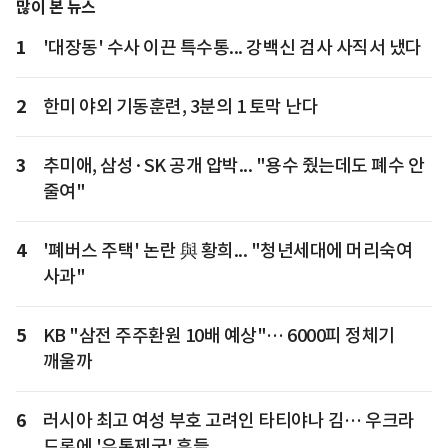
많이 본 뉴스
1
'대장동' 수사 이끈 특수통... 강백신 검사 사직서 냈다
2
한미 야외 기동훈련, 3분의 1 토막 난다
3
추미애, 삼성·SK 공개 압박... "용수 줬는데도 폐수 안
줄여"
4
'폐버스 주택' 논란 與 황희... "청년세대에 머리숙여
사과"
5
KB "삼전 주주환원 10배 예상"… 6000피 정체기
깨울까
6
러시아 최고 여성 부호 고려인 타티야나 김… 우크라
드론에 '유통제국' 흔들