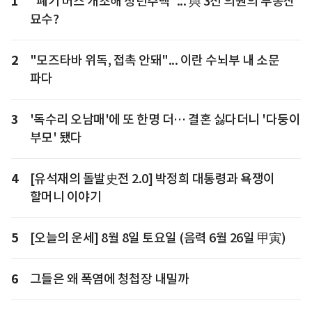
1
"폐기 버스 개조해 청년주택"... 與 3선 의원의 부동산
묘수?
2
"모즈타바 위독, 접촉 안돼"... 이란 수뇌부 내 소문
파다
3
'독수리 오남매'에 또 한명 더… 결혼 싫다더니 '다둥이
부모' 됐다
4
[유석재의 돌발史전 2.0] 박정희 대통령과 욕쟁이
할머니 이야기
5
[오늘의 운세] 8월 8일 토요일 (음력 6월 26일 甲寅)
6
그들은 왜 폭염에 청첩장 내밀까