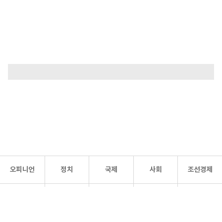
오피니언
정치
국제
사회
조선경제
문화·
조선
스포츠
건강
조선몰
연예
리더스