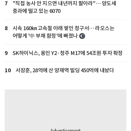
7
"직접 농사 안 지으면 내년까지 팔아라"… 양도세
중과에 떨고 있는 6070
8
시속 160㎞ 고속철 아래 쌓인 청구서… 라오스는
어떻게 '中 부채 함정'에 빠졌나
9
SK하이닉스, 용인 Y2·청주 M17에 54조원 투자 확정
10
서장훈, 28억에 산 양재역 빌딩 450억에 내놨다