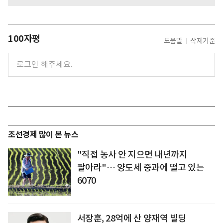
100자평
도움말
삭제기준
조선경제 많이 본 뉴스
"직접 농사 안 지으면 내년까지
팔아라"… 양도세 중과에 떨고 있는
6070
서장훈, 28억에 산 양재역 빌딩