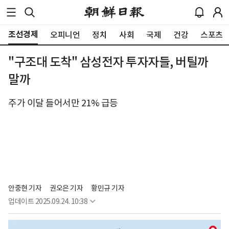
조선경제
오피니언
정치
사회
국제
건강
스포츠
"구조대 도착" 삼성전자 투자자들, 버틸까
말까
주가 이달 들어서만 21% 급등
안중현 기자
권오은 기자
황민규 기자
업데이트
2025.09.24. 10:38