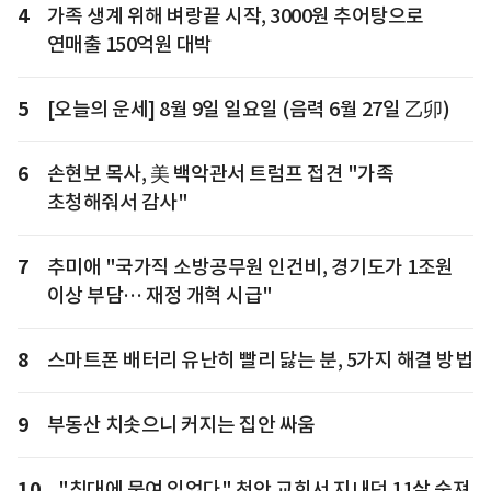
4
가족 생계 위해 벼랑끝 시작, 3000원 추어탕으로
연매출 150억원 대박
5
[오늘의 운세] 8월 9일 일요일 (음력 6월 27일 乙卯)
6
손현보 목사, 美 백악관서 트럼프 접견 "가족
초청해줘서 감사"
7
추미애 "국가직 소방공무원 인건비, 경기도가 1조원
이상 부담… 재정 개혁 시급"
8
스마트폰 배터리 유난히 빨리 닳는 분, 5가지 해결 방법
9
부동산 치솟으니 커지는 집안 싸움
10
"침대에 묶여 있었다" 천안 교회서 지내던 11살 숨져