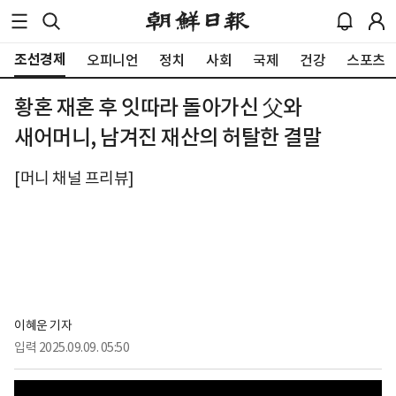
조선경제
오피니언
정치
사회
국제
건강
스포츠
황혼 재혼 후 잇따라 돌아가신 父와
새어머니, 남겨진 재산의 허탈한 결말
[머니 채널 프리뷰]
이혜운 기자
입력
2025.09.09. 05:50