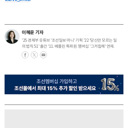
이혜운 기자
'25 경제부 유튜브 '조선일보 머니' 기획 '22 '당신만 모르는 일
의 법칙 51' 출간 '11. 베를린 특파원. 멤버십 '그거힙해' 연재.