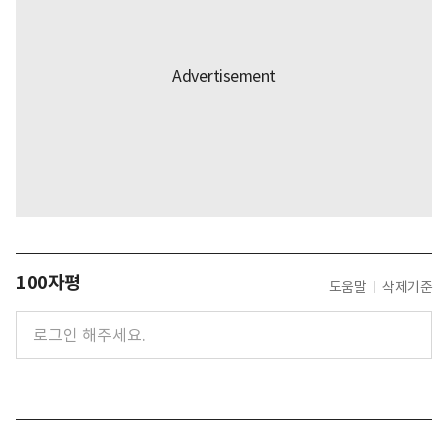
100자평
도움말
삭제기준