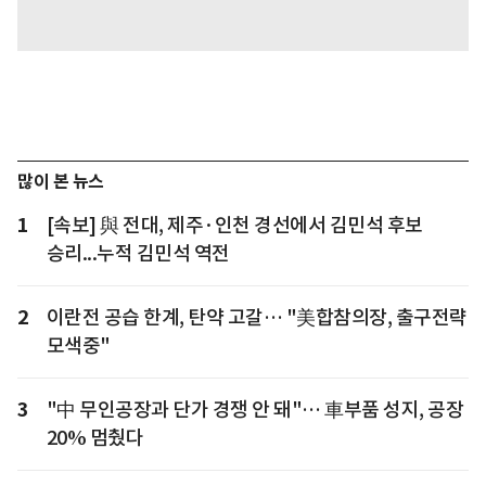
많이 본 뉴스
1
[속보] 與 전대, 제주·인천 경선에서 김민석 후보
승리...누적 김민석 역전
2
이란전 공습 한계, 탄약 고갈… "美합참의장, 출구전략
모색중"
3
"中 무인공장과 단가 경쟁 안 돼"… 車부품 성지, 공장
20% 멈췄다