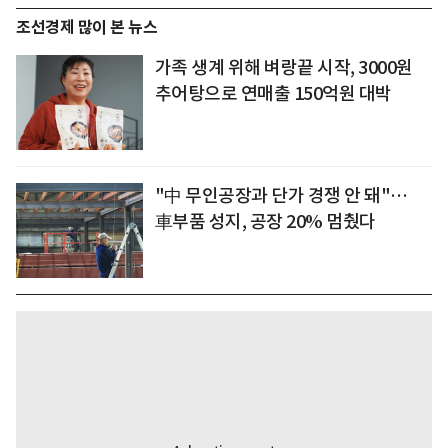
조선경제 많이 본 뉴스
가족 생계 위해 벼랑끝 시작, 3000원
추어탕으로 연매출 150억원 대박
"中 무인공장과 단가 경쟁 안 돼"…
車부품 성지, 공장 20% 멈췄다