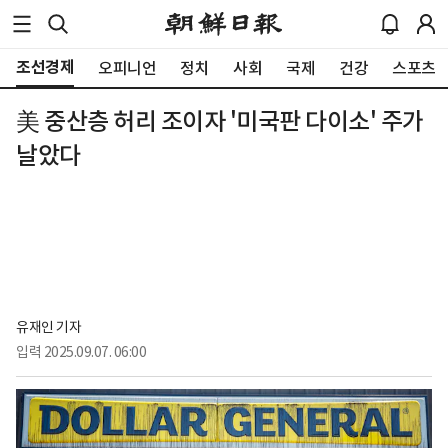
조선경제
오피니언
정치
사회
국제
건강
스포츠
美 중산층 허리 조이자 '미국판 다이소' 주가
날았다
유재인 기자
입력
2025.09.07. 06:00