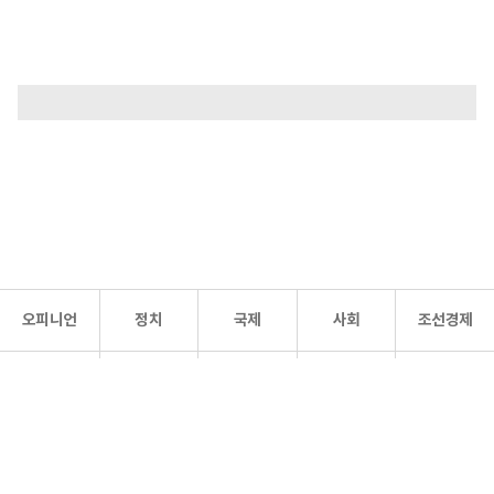
오피니언
정치
국제
사회
조선경제
문화·
조선
스포츠
건강
조선몰
연예
리더스
조선일보 공식 SNS