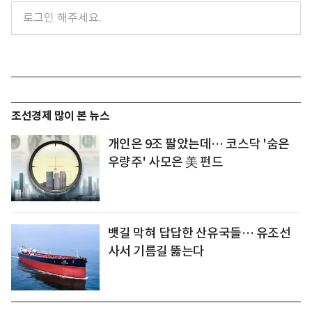
조선경제 많이 본 뉴스
개인은 9조 팔았는데… 코스닥 '숨은
우량주' 사모은 美 펀드
뱃길 막혀 답답한 산유국들… 유조선
사서 기름길 뚫는다