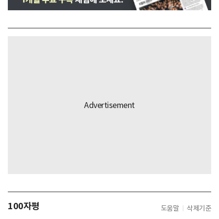
100자평
도움말
삭제기준