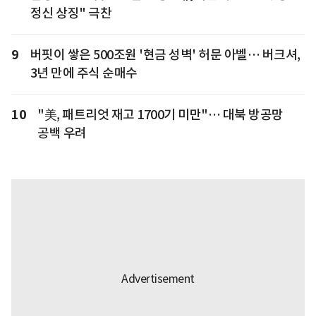
정신 상징" 극찬
9
버핏이 쌓은 500조원 '현금 성벽' 허문 아벨… 버크셔,
3년 만에 주식 순매수
10
"美, 패트리엇 재고 1700기 미만"… 대북 방공망
공백 우려