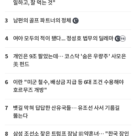
일하고, 잘 먹는 것"
3
남편의 골프 파트너의 정체
4
여야 모두의 적이 됐다... 정성호 법무의 딜레마
5
개인은 9조 팔았는데… 코스닥 '숨은 우량주' 사모은
美 펀드
6
이란 "미군 철수, 배상금 지급 등 6대 조건 수용해야
호르무즈 개방"
7
뱃길 막혀 답답한 산유국들… 유조선 사서 기름길
뚫는다
8
삼성 조선소 찾은 트럼프 장남 前약혼녀… "한국 장인