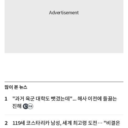
많이 본 뉴스
1
"과거 육군 대학도 뺏겼는데"... 해사 이전에 들끓는
진해
2
119세 코스타리카 남성, 세계 최고령 도전… "비결은