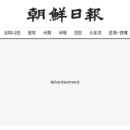
오피니언
정치
사회
국제
건강
스포츠
문화·연예