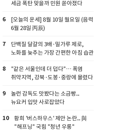
세금 폭탄 맞을까 민원 쏟아졌다
6
[오늘의 운세] 8월 10일 월요일 (음력
6월 28일 丙辰)
7
단백질 달걀의 3배·밀가루 제로,
노화를 늦추는 가장 간편한 아침 습관
8
"같은 서울인데 더 덥다"… 폭염
취약지역, 강북·도봉·중랑에 몰렸다
9
놀런 감독도 맛봤다는 소금빵...
뉴요커 입맛 사로잡았다
10
황희 '버스하우스' 제안 논란... 與
"해프닝" 국힘 "청년 우롱"