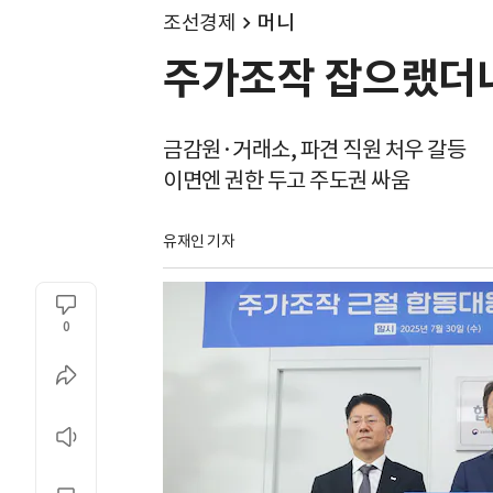
조선경제
머니
주가조작 잡으랬더니
금감원·거래소, 파견 직원 처우 갈등
이면엔 권한 두고 주도권 싸움
유재인 기자
0