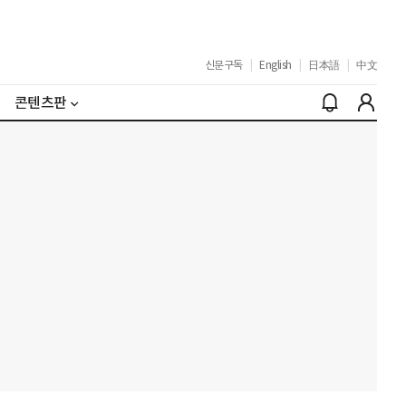
신문구독
|
English
|
日本語
|
中文
콘텐츠판