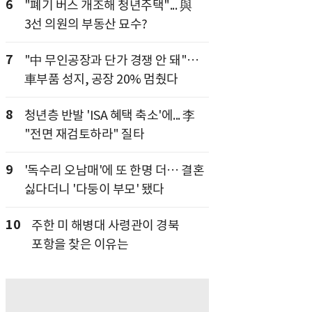
6
"폐기 버스 개조해 청년주택"... 與
3선 의원의 부동산 묘수?
7
"中 무인공장과 단가 경쟁 안 돼"…
車부품 성지, 공장 20% 멈췄다
8
청년층 반발 'ISA 혜택 축소'에... 李
"전면 재검토하라" 질타
9
'독수리 오남매'에 또 한명 더… 결혼
싫다더니 '다둥이 부모' 됐다
10
주한 미 해병대 사령관이 경북
포항을 찾은 이유는