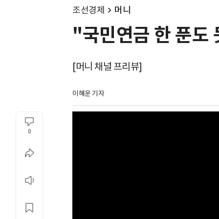
조선경제
머니
"국민연금 한 푼도 
[머니 채널 프리뷰]
이혜운 기자
0