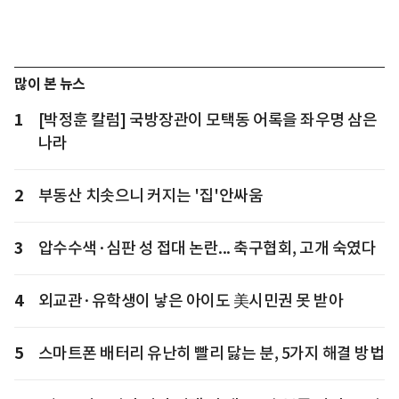
많이 본 뉴스
1
[박정훈 칼럼] 국방장관이 모택동 어록을 좌우명 삼은
나라
2
부동산 치솟으니 커지는 '집'안싸움
3
압수수색·심판 성 접대 논란... 축구협회, 고개 숙였다
4
외교관·유학생이 낳은 아이도 美시민권 못 받아
5
스마트폰 배터리 유난히 빨리 닳는 분, 5가지 해결 방법