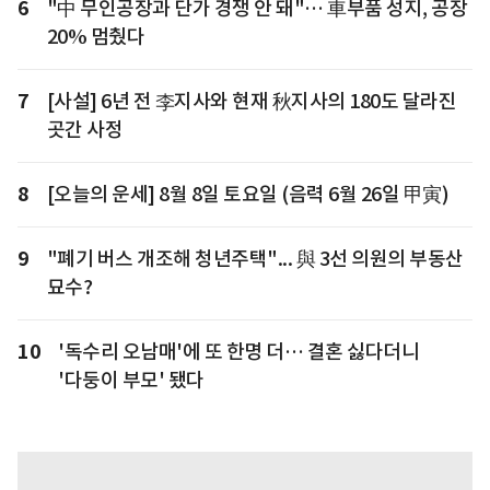
6
"中 무인공장과 단가 경쟁 안 돼"… 車부품 성지, 공장
20% 멈췄다
7
[사설] 6년 전 李지사와 현재 秋지사의 180도 달라진
곳간 사정
8
[오늘의 운세] 8월 8일 토요일 (음력 6월 26일 甲寅)
9
"폐기 버스 개조해 청년주택"... 與 3선 의원의 부동산
묘수?
10
'독수리 오남매'에 또 한명 더… 결혼 싫다더니
'다둥이 부모' 됐다