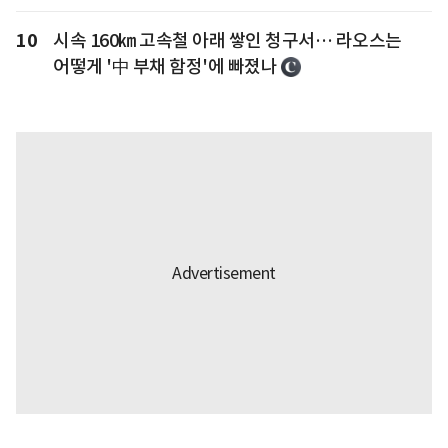
10
시속 160㎞ 고속철 아래 쌓인 청구서… 라오스는
어떻게 '中 부채 함정'에 빠졌나