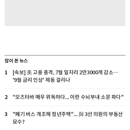
많이 본 뉴스
1
[속보] 美 고용 충격, 7월 일자리 2만3000개 감소…
'9월 금리 인상' 제동 걸리나
2
"모즈타바 매우 위독하다... 이란 수뇌부내 소문 파다"
3
"폐기 버스 개조해 청년주택"... 與 3선 의원의 부동산
묘수?