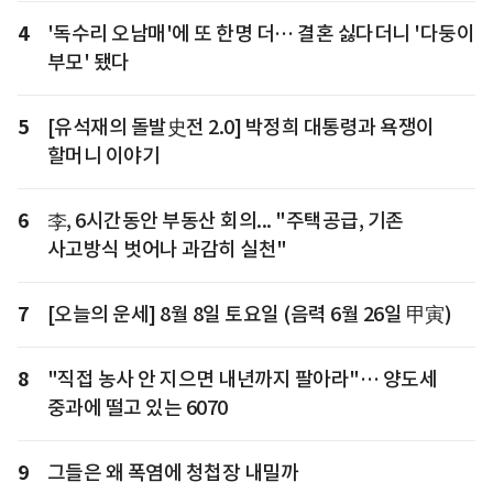
4
'독수리 오남매'에 또 한명 더… 결혼 싫다더니 '다둥이
부모' 됐다
5
[유석재의 돌발史전 2.0] 박정희 대통령과 욕쟁이
할머니 이야기
6
李, 6시간동안 부동산 회의... "주택공급, 기존
사고방식 벗어나 과감히 실천"
7
[오늘의 운세] 8월 8일 토요일 (음력 6월 26일 甲寅)
8
"직접 농사 안 지으면 내년까지 팔아라"… 양도세
중과에 떨고 있는 6070
9
그들은 왜 폭염에 청첩장 내밀까