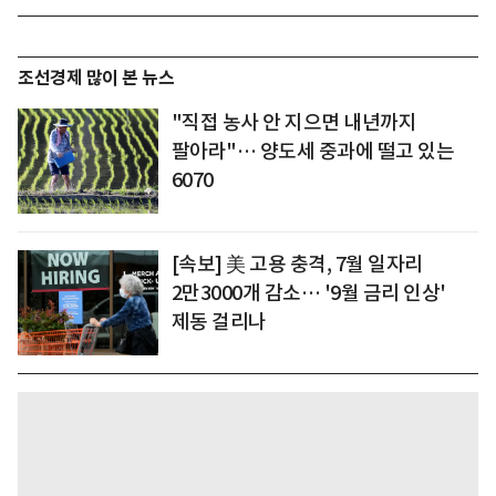
조선경제 많이 본 뉴스
"직접 농사 안 지으면 내년까지
팔아라"… 양도세 중과에 떨고 있는
6070
[속보] 美 고용 충격, 7월 일자리
2만3000개 감소… '9월 금리 인상'
제동 걸리나