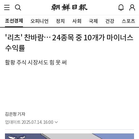
조선경제
오피니언
정치
사회
국제
건강
스포츠
'리츠' 찬바람… 24종목 중 10개가 마이너스
수익률
활황 주식 시장서도 힘 못 써
김은정 기자
업데이트
2025.07.14. 16:00