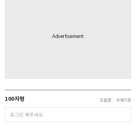
100자평
도움말
삭제기준