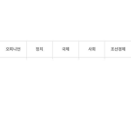
오피니언
정치
국제
사회
조선경제
문화·
조선
스포츠
건강
조선몰
연예
리더스
조선일보 공식 SNS
개인정보처리방침
사이트맵
Copyright 조선일보 All rights reserved. 무단 전재 및 재배포 금지.