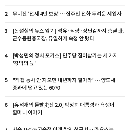
2
무너진 '전세 4년 보장'… 집주인 전화 두려운 세입자
3
[논설실의 뉴스 읽기] 석유·식량·장난감까지 총괄 北
군수동원총국장, 유일하게 숙청 안 됐다
4
[박성민의 정치 포커스] 민주당 집어삼키는 세 가지
'강박의 늪'
5
"직접 농사 안 지으면 내년까지 팔아라"… 양도세
중과에 떨고 있는 6070
6
[유석재의 돌발史전 2.0] 박정희 대통령과 욕쟁이
할머니 이야기
7
시속 160㎞ 고속철 아래 쌓인 청구서… 라오스는