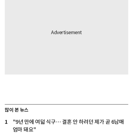
많이 본 뉴스
1
"9년 만에 여덟 식구… 결혼 안 하려던 제가 곧 6남매
엄마 돼요"