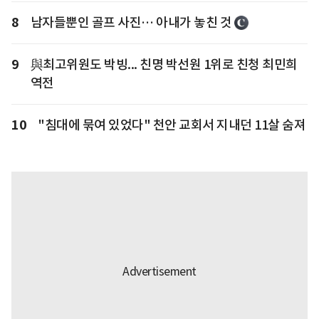
8
남자들뿐인 골프 사진… 아내가 놓친 것
9
與최고위원도 박빙... 친명 박선원 1위로 친청 최민희
역전
10
"침대에 묶여 있었다" 천안 교회서 지내던 11살 숨져