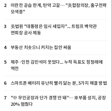
2
이란전 공습 한계, 탄약 고갈… "美합참의장, 출구전략
모색중"
3
美법원 "대통령은 임시 세입자"... 트럼프 백악관
연회장 공사 제동
4
부동산 치솟으니 커지는 집안 싸움
5
제주·인천 김민석이 웃었다... 누적 득표도 정청래에
역전
6
스마트폰 배터리 유난히 빨리 닳는 분, 5가지 해결 방법
7
"中 무인공장과 단가 경쟁 안 돼"… 車부품 성지, 공장
20% 멈췄다