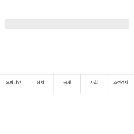
오피니언
정치
국제
사회
조선경제
문화·
조선
스포츠
건강
조선몰
연예
리더스
조선일보 공식 SNS