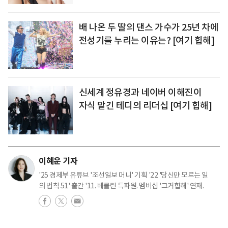
배 나온 두 딸의 댄스 가수가 25년 차에
전성기를 누리는 이유는? [여기 힙해]
신세계 정유경과 네이버 이해진이
자식 맡긴 테디의 리더십 [여기 힙해]
이혜운 기자
'25 경제부 유튜브 '조선일보 머니' 기획 '22 '당신만 모르는 일
의 법칙 51' 출간 '11. 베를린 특파원. 멤버십 '그거힙해' 연재.