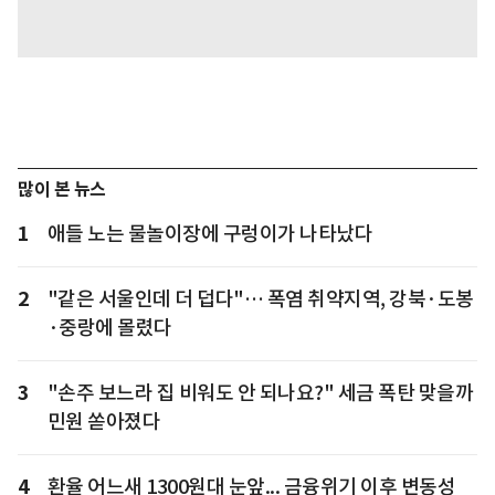
많이 본 뉴스
1
애들 노는 물놀이장에 구렁이가 나타났다
2
"같은 서울인데 더 덥다"… 폭염 취약지역, 강북·도봉
·중랑에 몰렸다
3
"손주 보느라 집 비워도 안 되나요?" 세금 폭탄 맞을까
민원 쏟아졌다
4
환율 어느새 1300원대 눈앞... 금융위기 이후 변동성