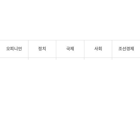
오피니언
정치
국제
사회
조선경제
문화·
조선
스포츠
건강
조선몰
연예
리더스
조선일보 공식 SNS
개인정보처리방침
사이트맵
Copyright 조선일보 All rights reserved. 무단 전재 및 재배포 금지.