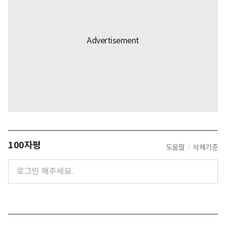
100자평
도움말
삭제기준