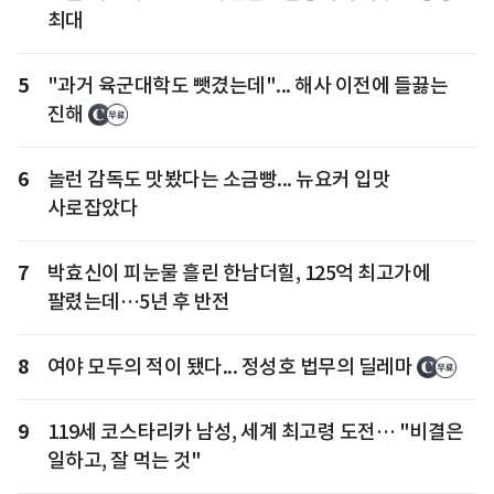
최대
5
"과거 육군대학도 뺏겼는데"... 해사 이전에 들끓는
진해
6
놀런 감독도 맛봤다는 소금빵... 뉴요커 입맛
사로잡았다
7
박효신이 피눈물 흘린 한남더힐, 125억 최고가에
팔렸는데…5년 후 반전
8
여야 모두의 적이 됐다... 정성호 법무의 딜레마
9
119세 코스타리카 남성, 세계 최고령 도전… "비결은
일하고, 잘 먹는 것"