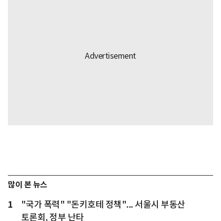
많이 본 뉴스
1
"국가 폭력" "돈키호테 정책"... 서울시 부동산
토론회, 정부 난타