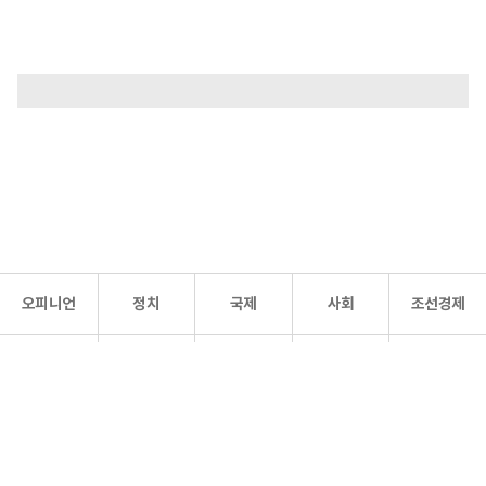
오피니언
정치
국제
사회
조선경제
문화·
조선
스포츠
건강
조선몰
연예
리더스
조선일보 공식 SNS