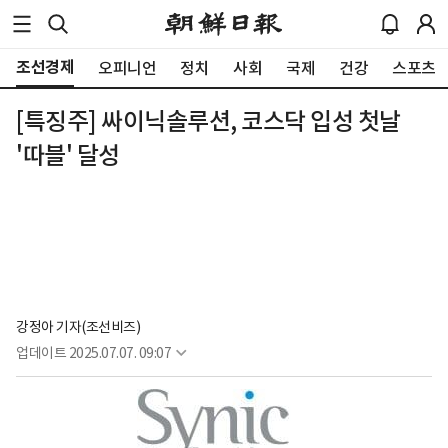
조선경제
오피니언
정치
사회
국제
건강
스포츠
[특징주] 싸이닉솔루션, 코스닥 입성 첫날
'따블' 달성
강정아 기자(조선비즈)
업데이트
2025.07.07. 09:07