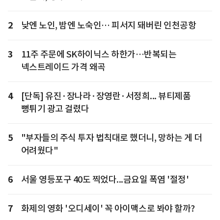
2
낮엔 노인, 밤엔 노숙인… 피서지 돼버린 인천공항
3
11주 주문에 SK하이닉스 하한가…반복되는
넥스트레이드 가격 왜곡
4
[단독] 유진·장나라·장영란·서정희... 뷰티제품
뻥튀기 광고 걸렸다
5
"부자들의 주식 투자 법칙대로 했더니, 망하는 게 더
어려웠다"
6
서울 영등포구 40도 찍었다...금요일 폭염 '절정'
7
화제의 영화 '오디세이' 꼭 아이맥스로 봐야 할까?