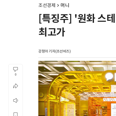
조선경제
머니
[특징주] '원화 스
최고가
강정아 기자(조선비즈)
0