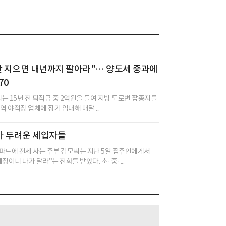
안 지으면 내년까지 팔아라"… 양도세 중과에
70
씨는 15년 전 퇴직금 중 2억원을 들여 지방 도로변 잡종지를
역 야적장 업체에 장기 임대해 매달 ...
가 두려운 세입자들
파트에 전세 사는 주부 김모씨는 지난 5일 집주인에게서
정이니 나가 달라”는 전화를 받았다. 초·중·...