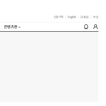
신문구독
|
English
|
日本語
|
中文
콘텐츠판