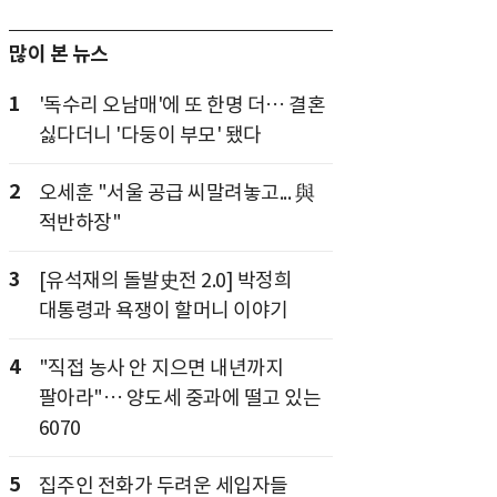
많이 본 뉴스
1
'독수리 오남매'에 또 한명 더… 결혼
싫다더니 '다둥이 부모' 됐다
2
오세훈 "서울 공급 씨말려놓고... 與
적반하장"
3
[유석재의 돌발史전 2.0] 박정희
대통령과 욕쟁이 할머니 이야기
4
"직접 농사 안 지으면 내년까지
팔아라"… 양도세 중과에 떨고 있는
6070
5
집주인 전화가 두려운 세입자들