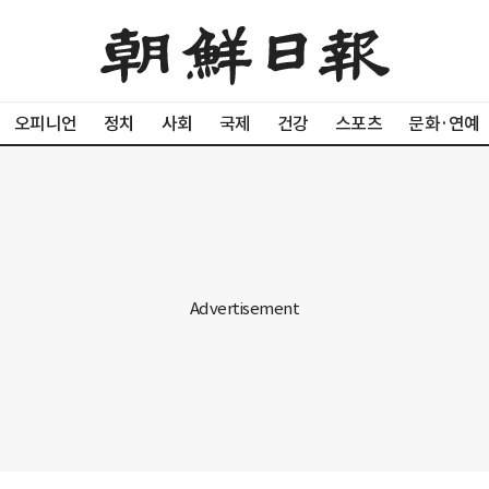
오피니언
정치
사회
국제
건강
스포츠
문화·연예