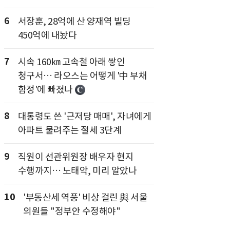
6
서장훈, 28억에 산 양재역 빌딩
450억에 내놨다
7
시속 160㎞ 고속철 아래 쌓인
청구서… 라오스는 어떻게 '中 부채
함정'에 빠졌나
8
대통령도 쓴 '근저당 매매', 자녀에게
아파트 물려주는 절세 3단계
9
직원이 선관위원장 배우자 현지
수행까지… 노태악, 미리 알았나
10
'부동산세 역풍' 비상 걸린 與 서울
의원들 "정부안 수정해야"