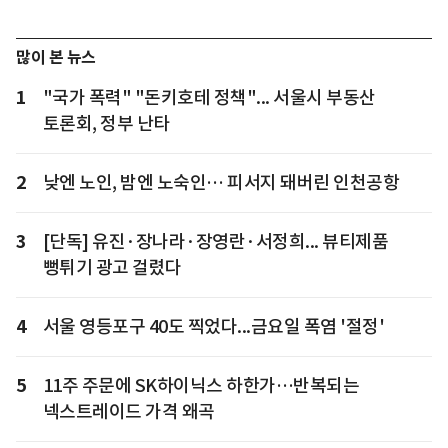
많이 본 뉴스
1
"국가 폭력" "돈키호테 정책"... 서울시 부동산
토론회, 정부 난타
2
낮엔 노인, 밤엔 노숙인… 피서지 돼버린 인천공항
3
[단독] 유진·장나라·장영란·서정희... 뷰티제품
뻥튀기 광고 걸렸다
4
서울 영등포구 40도 찍었다...금요일 폭염 '절정'
5
11주 주문에 SK하이닉스 하한가…반복되는
넥스트레이드 가격 왜곡