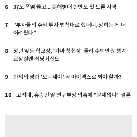
6
37도 폭염 뚫고... 美해병대 한반도 첫 드론 사격
7
"부자들의 주식 투자 법칙대로 했더니, 망하는 게 더
어려웠다"
8
정년 앞둔 학교장, '가짜 청첩장' 돌려 수백만원 챙겨…
교장실엔 러닝머신도
9
화제의 영화 '오디세이' 꼭 아이맥스로 봐야 할까?
10
고려대, 유승민 딸 연구부정 의혹에 "문제없다" 결론