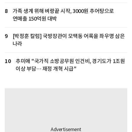
8
가족 생계 위해 벼랑끝 시작, 3000원 추어탕으로
연매출 150억원 대박
9
[박정훈 칼럼] 국방장관이 모택동 어록을 좌우명 삼은
나라
10
추미애 "국가직 소방공무원 인건비, 경기도가 1조원
이상 부담… 재정 개혁 시급"