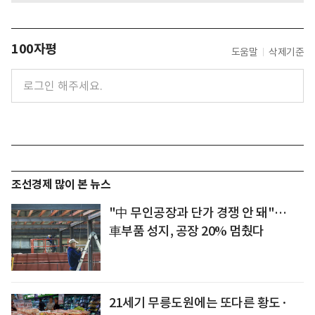
100자평
도움말
삭제기준
조선경제 많이 본 뉴스
"中 무인공장과 단가 경쟁 안 돼"…
車부품 성지, 공장 20% 멈췄다
21세기 무릉도원에는 또다른 황도·