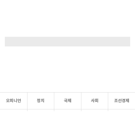
오피니언
정치
국제
사회
조선경제
문화·
조선
스포츠
건강
조선몰
연예
리더스