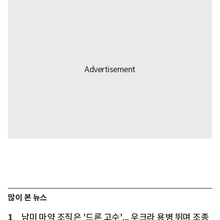
많이 본 뉴스
1
남미 마약 조직은 '드론 고수'... 우크라 용병 뛰며 조종