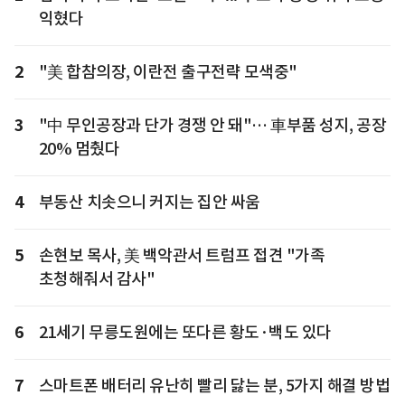
익혔다
2
"美 합참의장, 이란전 출구전략 모색중"
3
"中 무인공장과 단가 경쟁 안 돼"… 車부품 성지, 공장
20% 멈췄다
4
부동산 치솟으니 커지는 집안 싸움
5
손현보 목사, 美 백악관서 트럼프 접견 "가족
초청해줘서 감사"
6
21세기 무릉도원에는 또다른 황도·백도 있다
7
스마트폰 배터리 유난히 빨리 닳는 분, 5가지 해결 방법