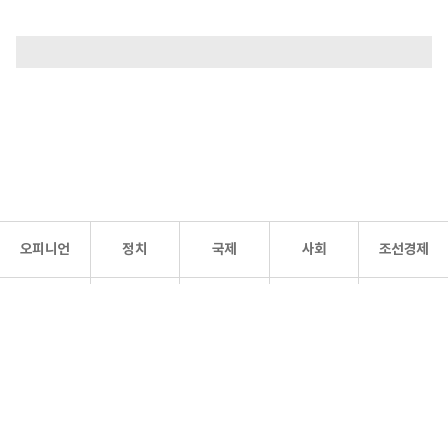
오피니언
정치
국제
사회
조선경제
문화·
조선
스포츠
건강
조선몰
연예
리더스
조선일보 공식 SNS