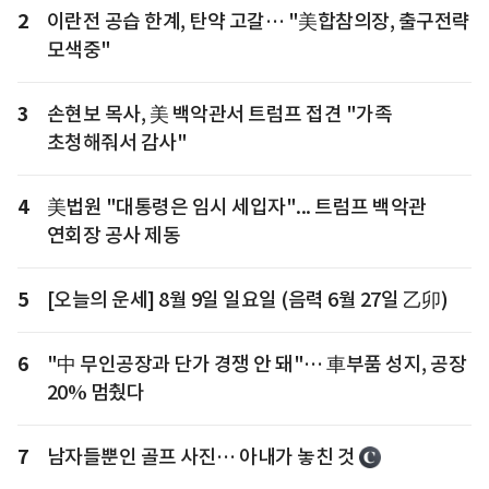
2
이란전 공습 한계, 탄약 고갈… "美합참의장, 출구전략
모색중"
3
손현보 목사, 美 백악관서 트럼프 접견 "가족
초청해줘서 감사"
4
美법원 "대통령은 임시 세입자"... 트럼프 백악관
연회장 공사 제동
5
[오늘의 운세] 8월 9일 일요일 (음력 6월 27일 乙卯)
6
"中 무인공장과 단가 경쟁 안 돼"… 車부품 성지, 공장
20% 멈췄다
7
남자들뿐인 골프 사진… 아내가 놓친 것