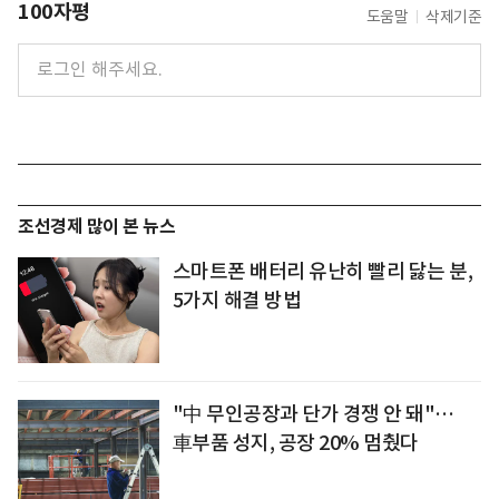
100자평
도움말
삭제기준
조선경제 많이 본 뉴스
스마트폰 배터리 유난히 빨리 닳는 분,
5가지 해결 방법
"中 무인공장과 단가 경쟁 안 돼"…
車부품 성지, 공장 20% 멈췄다