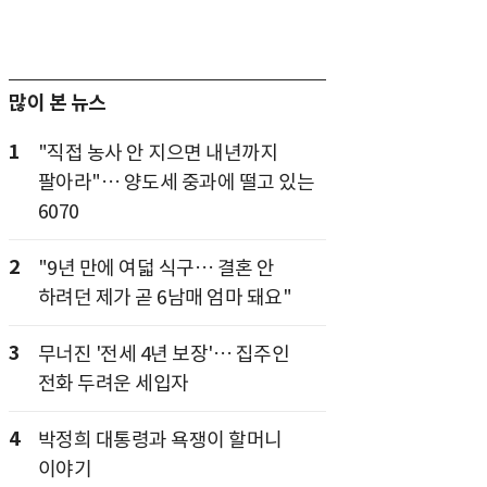
많이 본 뉴스
1
"직접 농사 안 지으면 내년까지
팔아라"… 양도세 중과에 떨고 있는
6070
2
"9년 만에 여덟 식구… 결혼 안
하려던 제가 곧 6남매 엄마 돼요"
3
무너진 '전세 4년 보장'… 집주인
전화 두려운 세입자
4
박정희 대통령과 욕쟁이 할머니
이야기