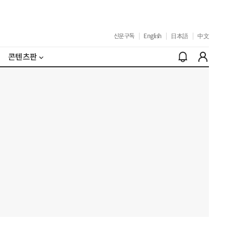
신문구독
|
English
|
日本語
|
中文
콘텐츠판