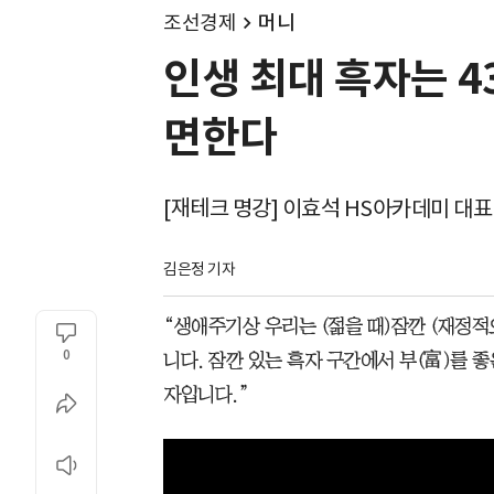
조선경제
머니
인생 최대 흑자는 43
면한다
[재테크 명강] 이효석 HS아카데미 대표
김은정 기자
“생애주기상 우리는 (젊을 때)잠깐 (재정적
0
니다. 잠깐 있는 흑자 구간에서 부(富)를 좋
자입니다.”