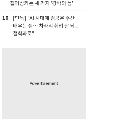
집어삼키는 세 가지 '강박의 늪'
10
[단독] "AI 시대에 컴공은 주산
배우는 셈… 차라리 취업 잘 되는
철학과로"