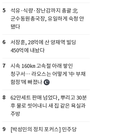
5
석유·식량·장난감까지 총괄 北
군수동원총국장, 유일하게 숙청 안
됐다
6
서장훈, 28억에 산 양재역 빌딩
450억에 내놨다
7
시속 160㎞ 고속철 아래 쌓인
청구서… 라오스는 어떻게 '中 부채
함정'에 빠졌나
8
62만세트 판매 넘었다, 뿌리고 30분
후 물로 씻어내니 새 집 같은 욕실과
주방
9
[박성민의 정치 포커스] 민주당