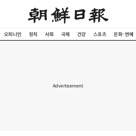
오피니언
정치
사회
국제
건강
스포츠
문화·연예