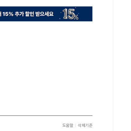
도움말
삭제기준