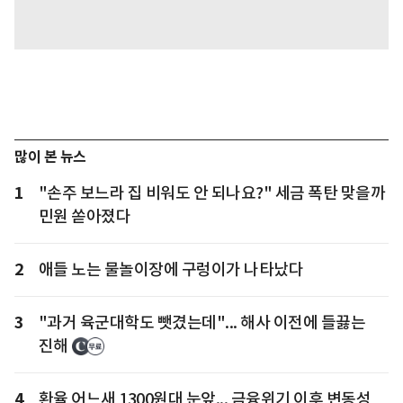
많이 본 뉴스
1
"손주 보느라 집 비워도 안 되나요?" 세금 폭탄 맞을까
민원 쏟아졌다
2
애들 노는 물놀이장에 구렁이가 나타났다
3
"과거 육군대학도 뺏겼는데"... 해사 이전에 들끓는
진해
4
환율 어느새 1300원대 눈앞... 금융위기 이후 변동성