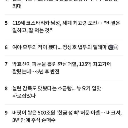
최대
5
119세 코스타리카 남성, 세계 최고령 도전… "비결은
일하고, 잘 먹는 것"
6
여야 모두의 적이 됐다... 정성호 법무의 딜레마
7
박효신이 피눈물 흘린 한남더힐, 125억 최고가에
팔렸는데…5년 후 반전
8
놀런 감독도 맛봤다는 소금빵... 뉴요커 입맛
사로잡았다
9
버핏이 쌓은 500조원 '현금 성벽' 허문 아벨… 버크셔,
3년 만에 주식 순매수