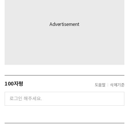
100자평
도움말
삭제기준