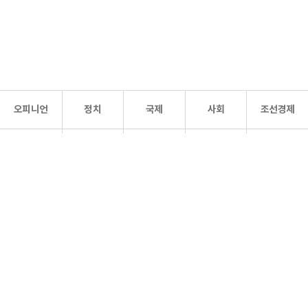
오피니언
정치
국제
사회
조선경제
문화·
조선
스포츠
건강
조선몰
연예
리더스
조선일보 공식 SNS
개인정보처리방침
사이트맵
Copyright 조선일보 All rights reserved. 무단 전재 및 재배포 금지.