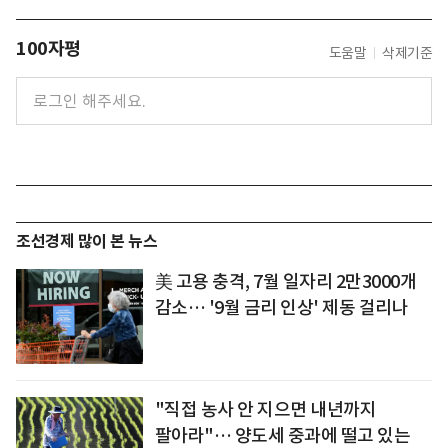
100자평
도움말
삭제기준
조선경제 많이 본 뉴스
美 고용 충격, 7월 일자리 2만3000개
감소… '9월 금리 인상' 제동 걸리나
"직접 농사 안 지으면 내년까지
팔아라"… 양도세 중과에 떨고 있는