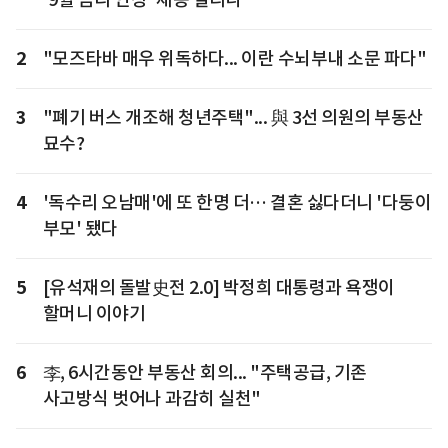
2
"모즈타바 매우 위독하다... 이란 수뇌부내 소문 파다"
3
"폐기 버스 개조해 청년주택"... 與 3선 의원의 부동산
묘수?
4
'독수리 오남매'에 또 한명 더… 결혼 싫다더니 '다둥이
부모' 됐다
5
[유석재의 돌발史전 2.0] 박정희 대통령과 욕쟁이
할머니 이야기
6
李, 6시간동안 부동산 회의... "주택공급, 기존
사고방식 벗어나 과감히 실천"