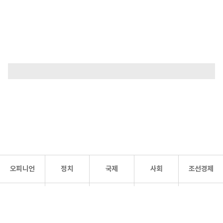
오피니언
정치
국제
사회
조선경제
문화·
조선
스포츠
건강
조선몰
연예
리더스