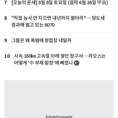
7
[오늘의 운세] 8월 8일 토요일 (음력 6월 26일 甲寅)
8
"직접 농사 안 지으면 내년까지 팔아라"… 양도세
중과에 떨고 있는 6070
9
그들은 왜 폭염에 청첩장 내밀까
10
시속 160㎞ 고속철 아래 쌓인 청구서… 라오스는
어떻게 '中 부채 함정'에 빠졌나