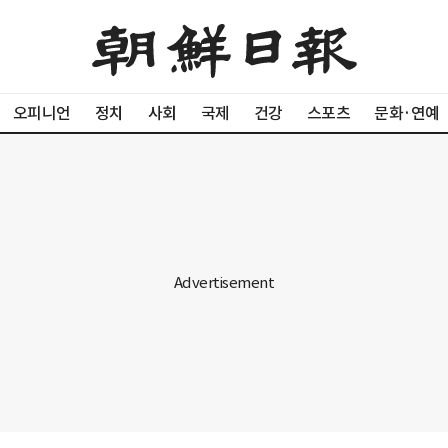
오피니언
정치
사회
국제
건강
스포츠
문화·연예