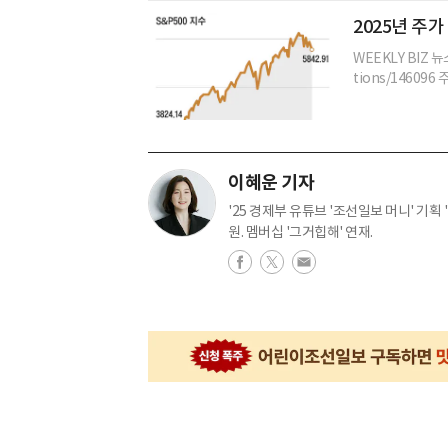
2025년 주가
WEEKLY BIZ 뉴
tions/146096
이혜운 기자
'25 경제부 유튜브 '조선일보 머니' 기획 '
원. 멤버십 '그거힙해' 연재.