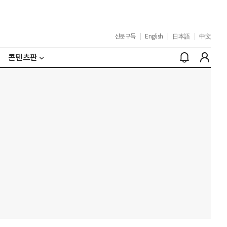
신문구독
|
English
|
日本語
|
中文
콘텐츠판