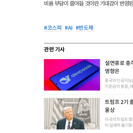
비용 부담이 줄어들 것이란 기대감이 반영된
#
코스피
#
AI
#
반도체
관련 기사
설연휴로 충격
영향은
중국의 인공지능(
기준금리 동결, 테
트럼프 2기 
울상
미국의 트럼프 행
이 일제히 불기둥을