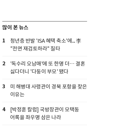
많이 본 뉴스
1
청년층 반발 'ISA 혜택 축소'에... 李
"전면 재검토하라" 질타
2
'독수리 오남매'에 또 한명 더… 결혼
싫다더니 '다둥이 부모' 됐다
3
미 해병대 사령관이 경북 포항을 찾은
이유는
4
[박정훈 칼럼] 국방장관이 모택동
어록을 좌우명 삼은 나라