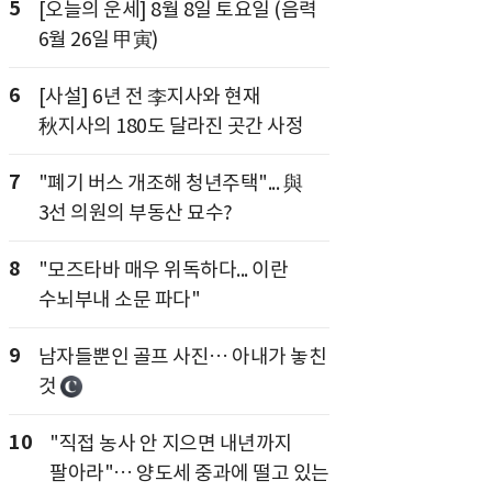
5
[오늘의 운세] 8월 8일 토요일 (음력
6월 26일 甲寅)
6
[사설] 6년 전 李지사와 현재
秋지사의 180도 달라진 곳간 사정
7
"폐기 버스 개조해 청년주택"... 與
3선 의원의 부동산 묘수?
8
"모즈타바 매우 위독하다... 이란
수뇌부내 소문 파다"
9
남자들뿐인 골프 사진… 아내가 놓친
것
10
"직접 농사 안 지으면 내년까지
팔아라"… 양도세 중과에 떨고 있는