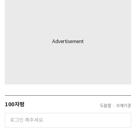
100자평
도움말
삭제기준