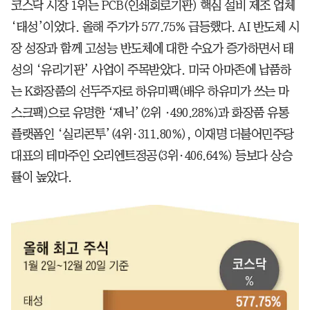
코스닥 시장 1위는 PCB(인쇄회로기판) 핵심 설비 제조 업체
‘태성’이었다. 올해 주가가 577.75% 급등했다. AI 반도체 시
장 성장과 함께 고성능 반도체에 대한 수요가 증가하면서 태
성의 ‘유리기판’ 사업이 주목받았다. 미국 아마존에 납품하
는 K화장품의 선두주자로 하유미팩(배우 하유미가 쓰는 마
스크팩)으로 유명한 ‘제닉’(2위 ·490.28%)과 화장품 유통
플랫폼인 ‘실리콘투’(4위·311.80%), 이재명 더불어민주당
대표의 테마주인 오리엔트정공(3위·406.64%) 등보다 상승
률이 높았다.