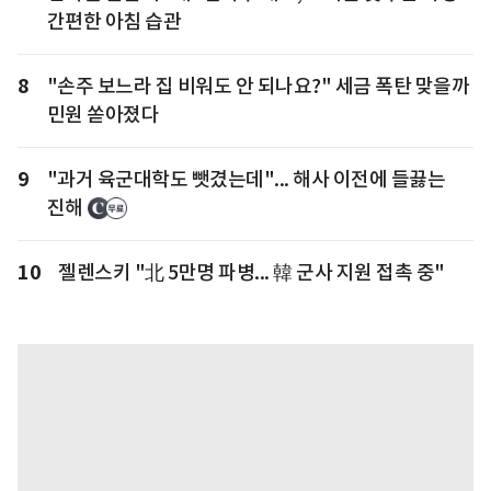
간편한 아침 습관
8
"손주 보느라 집 비워도 안 되나요?" 세금 폭탄 맞을까
민원 쏟아졌다
9
"과거 육군대학도 뺏겼는데"... 해사 이전에 들끓는
진해
10
젤렌스키 "北 5만명 파병... 韓 군사 지원 접촉 중"