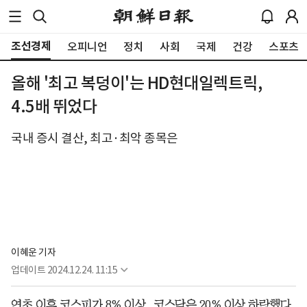
조선경제
오피니언
정치
사회
국제
건강
스포츠
올해 '최고 복덩이'는 HD현대일렉트릭,
4.5배 뛰었다
국내 증시 결산, 최고·최악 종목은
이혜운 기자
업데이트
2024.12.24. 11:15
연초 이후 코스피가 8% 이상, 코스닥은 20% 이상 하락했다.