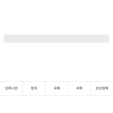
오피니언
정치
국제
사회
조선경제
문화·
조선
스포츠
건강
조선몰
연예
리더스