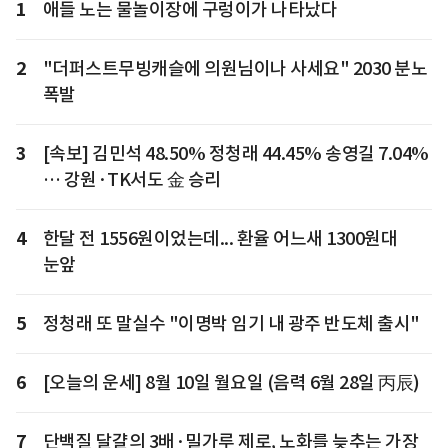
1
애들 노는 물놀이장에 구렁이가 나타났다
2
"더퍼스트무빙캐슬에 의원님이나 사세요" 2030 분노
폭발
3
[속보] 김민석 48.50% 정청래 44.45% 송영길 7.04%
… 강원·TK서도 金 승리
4
한달 전 1556원이었는데... 환율 어느새 1300원대
눈앞
5
정청래 또 말실수 "이명박 임기 내 광주 반도체 출시"
6
[오늘의 운세] 8월 10일 월요일 (음력 6월 28일 丙辰)
7
단백질 달걀의 3배·밀가루 제로, 노화를 늦추는 가장