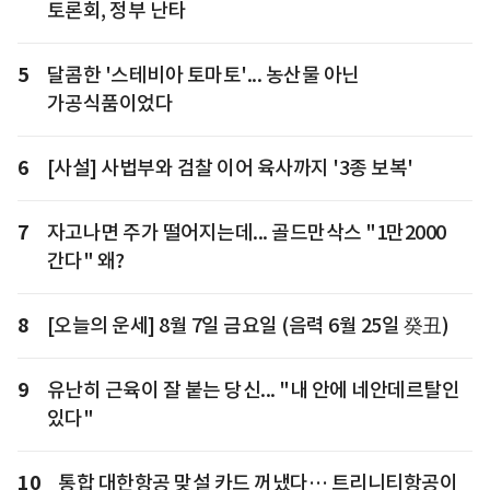
토론회, 정부 난타
5
달콤한 '스테비아 토마토'... 농산물 아닌
가공식품이었다
6
[사설] 사법부와 검찰 이어 육사까지 '3종 보복'
7
자고나면 주가 떨어지는데... 골드만삭스 "1만2000
간다" 왜?
8
[오늘의 운세] 8월 7일 금요일 (음력 6월 25일 癸丑)
9
유난히 근육이 잘 붙는 당신... "내 안에 네안데르탈인
있다"
10
통합 대한항공 맞설 카드 꺼냈다… 트리니티항공이