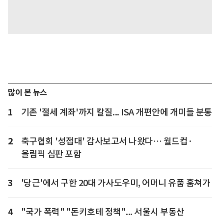
많이 본 뉴스
1
기존 '절세 계좌'까지 칼질... ISA 개편안에 개미들 분통
2
축구협회 '성접대' 감사보고서 나왔다… 월드컵·
올림픽 심판 포함
3
'당근'에서 구한 20대 가사도우미, 어머니 유품 훔쳐가
4
"국가 폭력" "돈키호테 정책"... 서울시 부동산