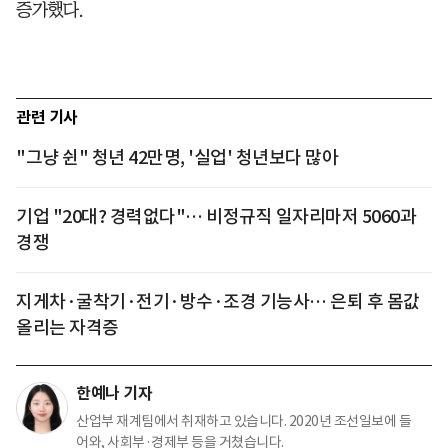
증가했다.
관련 기사
"그냥 쉰" 청년 42만명, '실업' 청년보다 많아
기업 "20대? 경력없다"… 비정규직 일자리마저 5060과
경쟁
지게차·굴착기·전기·방수·조경 기능사… 은퇴 후 몸값
올리는 자격증
한예나 기자
산업부 재계팀에서 취재하고 있습니다. 2020년 조선일보에 들
어와, 사회부·경제부 등을 거쳤습니다.