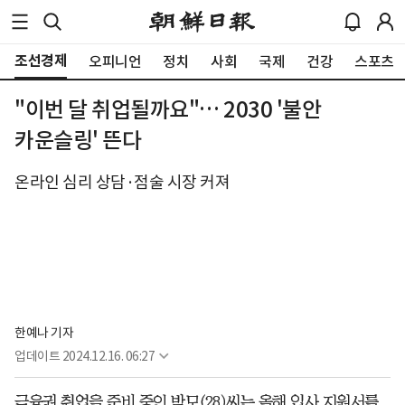
조선경제
오피니언
정치
사회
국제
건강
스포츠
"이번 달 취업될까요"… 2030 '불안
카운슬링' 뜬다
온라인 심리 상담·점술 시장 커져
한예나 기자
업데이트
2024.12.16. 06:27
금융권 취업을 준비 중인 박모(28)씨는 올해 입사 지원서를