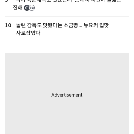
진해
10
놀런 감독도 맛봤다는 소금빵... 뉴요커 입맛
사로잡았다