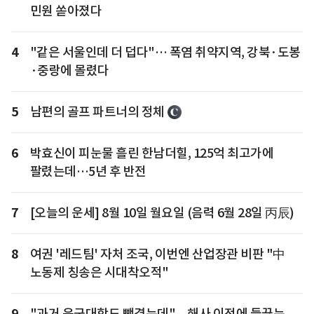
민원 쏟아졌다
4
"같은 서울인데 더 덥다"… 폭염 취약지역, 강북·도봉
·중랑에 몰렸다
5
남편의 골프 파트너의 정체
6
박효신이 피눈물 흘린 한남더힐, 125억 최고가에
팔렸는데…5년 후 반전
7
[오늘의 운세] 8월 10일 월요일 (음력 6월 28일 丙辰)
8
여권 '레드팀' 자처 조국, 이번엔 산업장관 비판 "中
노동제 칭송은 시대착오적"
9
"과거 육군대학도 뺏겼는데"... 해사 이전에 들끓는