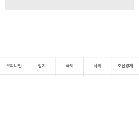
오피니언
정치
국제
사회
조선경제
문화·
조선
스포츠
건강
조선몰
연예
리더스
조선일보 공식 SNS
개인정보처리방침
사이트맵