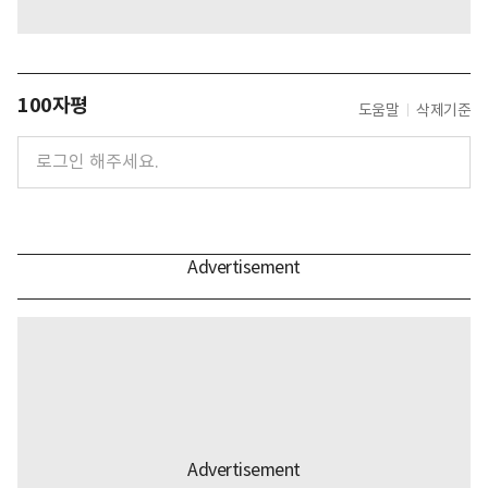
100자평
도움말
삭제기준