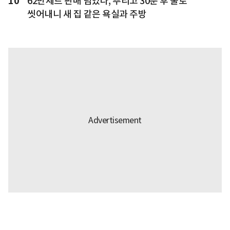
10
62만세트 판매 넘었다, 뿌리고 30분 후 물로
씻어내니 새 집 같은 욕실과 주방