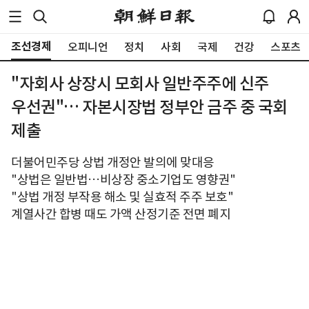
조선경제
오피니언
정치
사회
국제
건강
스포츠
"자회사 상장시 모회사 일반주주에 신주
우선권"… 자본시장법 정부안 금주 중 국회
제출
더불어민주당 상법 개정안 발의에 맞대응
"상법은 일반법…비상장 중소기업도 영향권"
"상법 개정 부작용 해소 및 실효적 주주 보호"
계열사간 합병 때도 가액 산정기준 전면 폐지