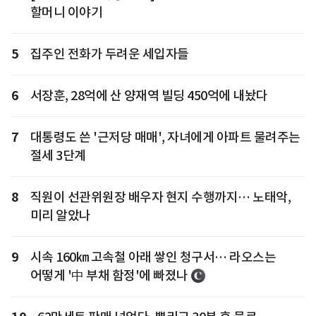
할머니 이야기
5
집주인 전화가 두려운 세입자들
6
서장훈, 28억에 산 양재역 빌딩 450억에 내놨다
7
대통령도 쓴 '근저당 매매', 자녀에게 아파트 물려주는
절세 3단계
8
직원이 선관위원장 배우자 현지 수행까지… 노태악,
미리 알았나
9
시속 160㎞ 고속철 아래 쌓인 청구서… 라오스는
어떻게 '中 부채 함정'에 빠졌나