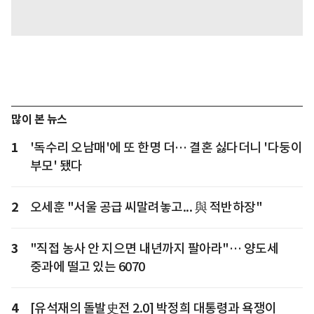
많이 본 뉴스
1
'독수리 오남매'에 또 한명 더… 결혼 싫다더니 '다둥이
부모' 됐다
2
오세훈 "서울 공급 씨말려놓고... 與 적반하장"
3
"직접 농사 안 지으면 내년까지 팔아라"… 양도세
중과에 떨고 있는 6070
4
[유석재의 돌발史전 2.0] 박정희 대통령과 욕쟁이