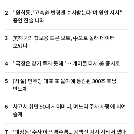
2
"원희룡, '고속道 변경땐 수사받는다'며 원안 지시"
증인 진술 나와
3
英해군의 첩보용 드론 보트, 中으로 몰래 데이터
보냈다
4
"국장은 장기 투자 못해"… 개미들 다시 美 증시로
5
[사설] 민주당 대표 표 몰이에 동원된 800조 호남
반도체
6
차고서 쉬던 90대 시어머니, 며느리 주차 차량에 치여
숨져
7
'대장동' 수사 이끈 특수통... 강백신 검사 사직서 냈다