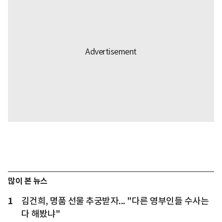
많이 본 뉴스
1
김건희, 명품 선물 추궁받자... "다른 영부인들 수사는
다 해봤냐"