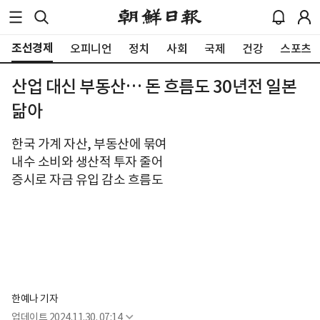
조선경제
오피니언
정치
사회
국제
건강
스포츠
산업 대신 부동산… 돈 흐름도 30년전 일본
닮아
한국 가계 자산, 부동산에 묶여
내수 소비와 생산적 투자 줄어
증시로 자금 유입 감소 흐름도
한예나 기자
업데이트
2024.11.30. 07:14