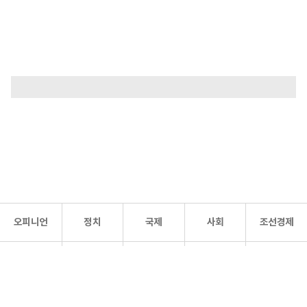
오피니언
정치
국제
사회
조선경제
문화·
조선
스포츠
건강
조선몰
연예
리더스
조선일보 공식 SNS